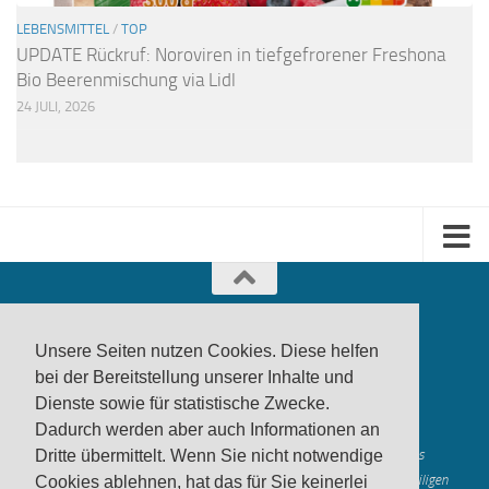
LEBENSMITTEL
/
TOP
UPDATE Rückruf: Noroviren in tiefgefrorener Freshona
Bio Beerenmischung via Lidl
24 JULI, 2026
Unsere Seiten nutzen Cookies. Diese helfen
bei der Bereitstellung unserer Inhalte und
Dienste sowie für statistische Zwecke.
produktwarnung.eu
- 2007-2026
Dadurch werden aber auch Informationen an
Made in Gerstetten |
Medienzentrum Gerstetten
Alle genannten Marken, Warenzeichen und Logos innerhalb dieses
Dritte übermittelt. Wenn Sie nicht notwendige
Medienangebotes sind durch die Marken- und Urheberechte der jeweiligen
Cookies ablehnen, hat das für Sie keinerlei