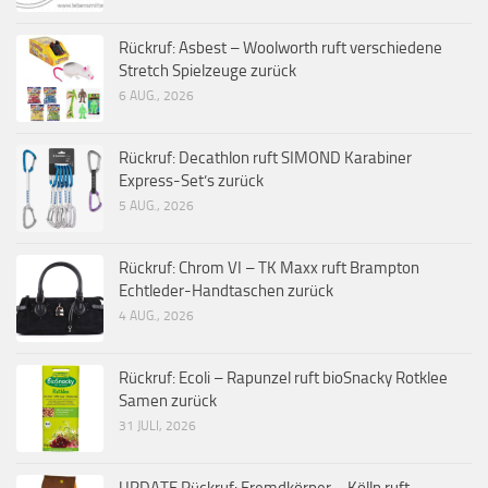
Rückruf: Asbest – Woolworth ruft verschiedene
Stretch Spielzeuge zurück
6 AUG., 2026
Rückruf: Decathlon ruft SIMOND Karabiner
Express-Set’s zurück
5 AUG., 2026
Rückruf: Chrom VI – TK Maxx ruft Brampton
Echtleder-Handtaschen zurück
4 AUG., 2026
Rückruf: Ecoli – Rapunzel ruft bioSnacky Rotklee
Samen zurück
31 JULI, 2026
UPDATE Rückruf: Fremdkörper – Kölln ruft