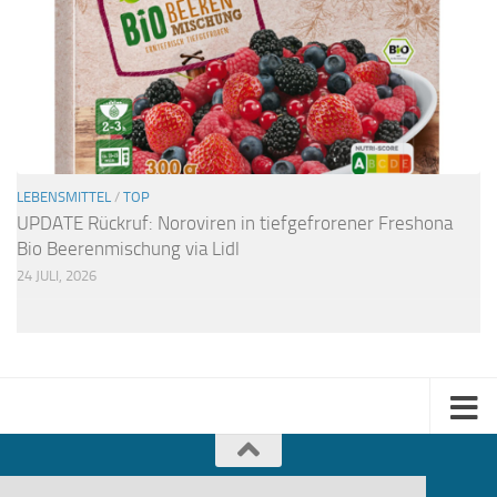
LEBENSMITTEL
/
TOP
UPDATE Rückruf: Noroviren in tiefgefrorener Freshona
Bio Beerenmischung via Lidl
24 JULI, 2026