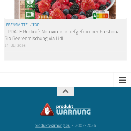
LEBENSMITTEL
/
TOP
UPDATE Rückruf: Noroviren in tiefgefrorener Freshona
Bio Beerenmischung via Lidl
24 JULI, 2026
produktwarnung.eu
- 2007-2026