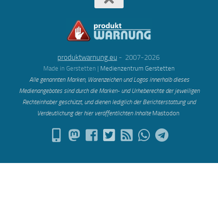
produktwarnung.eu
- 2007-2026
Made in Gerstetten |
Medienzentrum Gerstetten
Alle genannten Marken, Warenzeichen und Logos innerhalb dieses
Medienangebotes sind durch die Marken- und Urheberechte der jeweiligen
Rechteinhaber geschützt, und dienen lediglich der Berichterstattung und
Verdeutlichung der hier veröffentlichten Inh
alte
Mastodon