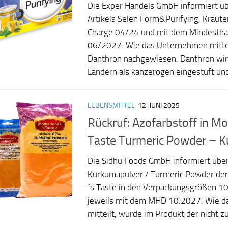
Die Exper Handels GmbH informiert üb
Artikels Selen Form&Purifying, Kräut
Charge 04/24 und mit dem Mindestha
06/2027. Wie das Unternehmen mitte
Danthron nachgewiesen. Danthron wird
Ländern als kanzerogen eingestuft und
LEBENSMITTEL
12. JUNI 2025
Rückruf: Azofarbstoff in Mo
Taste Turmeric Powder – 
Die Sidhu Foods GmbH informiert über
Kurkumapulver / Turmeric Powder de
´s Taste in den Verpackungsgrößen 1
jeweils mit dem MHD 10.2027. Wie 
mitteilt, wurde im Produkt der nicht z