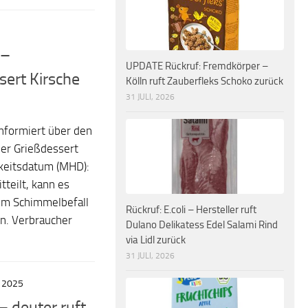
 –
UPDATE Rückruf: Fremdkörper –
sert Kirsche
Kölln ruft Zauberfleks Schoko zurück
31 JULI, 2026
nformiert über den
ser Grießdessert
keitsdatum (MHD):
teilt, kann es
um Schimmelbefall
Rückruf: E.coli – Hersteller ruft
n. Verbraucher
Dulano Delikatess Edel Salami Rind
via Lidl zurück
31 JULI, 2026
I 2025
– deuter ruft