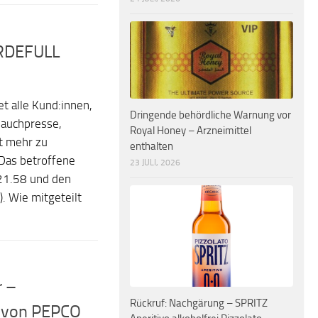
ÄRDEFULL
t alle Kund:innen,
Dringende behördliche Warnung vor
auchpresse,
Royal Honey – Arzneimittel
t mehr zu
enthalten
Das betroffene
23 JULI, 2026
21.58 und den
 Wie mitgeteilt
r –
Rückruf: Nachgärung – SPRITZ
s von PEPCO