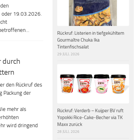
 den
 oder 19.03.2026.
icht
etroffenen...
Rückruf: Listerien in tiefgekühltem
Gourmaître Chuka Ika
Tintenfischsalat
29 JULI, 2026
r durch
ttern
er den Rückruf des
0g Packung der
ie mehr als
Rückruf: Verderb – Kuijper BV ruft
erhöhten
Yopokki Rice-Cake-Becher via TK
Maxx zurück
ehr wird dringend
28 JULI, 2026