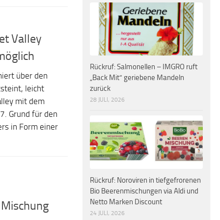
et Valley
möglich
Rückruf: Salmonellen – IMGRO ruft
miert über den
„Back Mit“ geriebene Mandeln
teint, leicht
zurück
28 JULI, 2026
lley mit dem
7. Grund für den
rs in Form einer
Rückruf: Noroviren in tiefgefrorenen
Bio Beerenmischungen via Aldi und
Netto Marken Discount
 Mischung
24 JULI, 2026