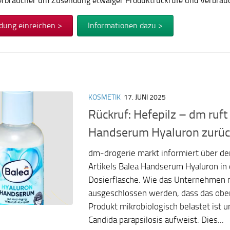
Verbraucher um Zusendung etwaiger Produktrückrufe und Verbra
dung einreichen >
Informationen dazu >
KOSMETIK
17. JUNI 2025
Rückruf: Hefepilz – dm ruft
Handserum Hyaluron zurüc
dm-drogerie markt informiert über de
Artikels Balea Handserum Hyaluron in
Dosierflasche. Wie das Unternehmen mi
ausgeschlossen werden, dass das ob
Produkt mikrobiologisch belastet ist 
Candida parapsilosis aufweist. Dies...