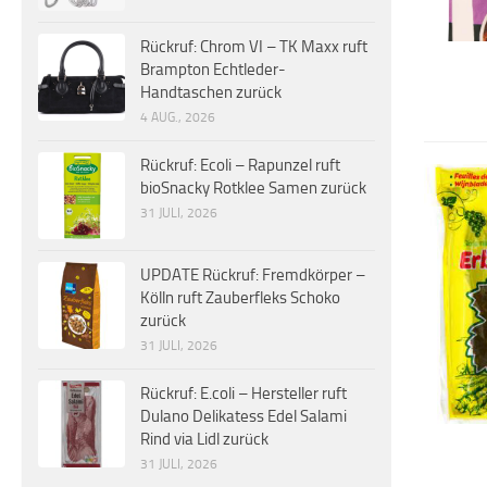
Rückruf: Chrom VI – TK Maxx ruft
Brampton Echtleder-
Handtaschen zurück
4 AUG., 2026
Rückruf: Ecoli – Rapunzel ruft
bioSnacky Rotklee Samen zurück
31 JULI, 2026
UPDATE Rückruf: Fremdkörper –
Kölln ruft Zauberfleks Schoko
zurück
31 JULI, 2026
Rückruf: E.coli – Hersteller ruft
Dulano Delikatess Edel Salami
Rind via Lidl zurück
31 JULI, 2026