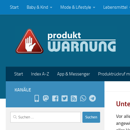
Start
Baby & Kind
Mode & Lifestyle
Lebensmittel
Zum Inhalt springen
Start
Index A-Z
App & Messenger
Produktrückruf 
KANÄLE
Unte
Suchen
Vor al
nach:
angewi