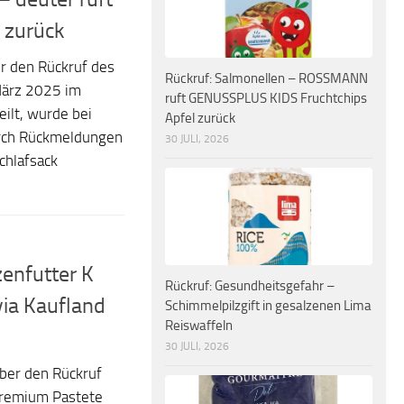
 zurück
r den Rückruf des
Rückruf: Salmonellen – ROSSMANN
 März 2025 im
ruft GENUSSPLUS KIDS Fruchtchips
ilt, wurde bei
Apfel zurück
urch Rückmeldungen
30 JULI, 2026
Schlafsack
zenfutter K
Rückruf: Gesundheitsgefahr –
via Kaufland
Schimmelpilzgift in gesalzenen Lima
Reiswaffeln
30 JULI, 2026
ber den Rückruf
Premium Pastete