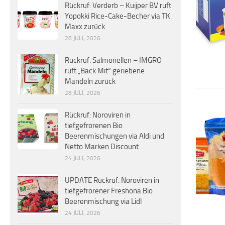
Rückruf: Verderb – Kuijper BV ruft
Yopokki Rice-Cake-Becher via TK
Maxx zurück
28 JULI, 2026
Rückruf: Salmonellen – IMGRO
ruft „Back Mit“ geriebene
Mandeln zurück
28 JULI, 2026
Rückruf: Noroviren in
tiefgefrorenen Bio
Beerenmischungen via Aldi und
Netto Marken Discount
24 JULI, 2026
UPDATE Rückruf: Noroviren in
tiefgefrorener Freshona Bio
Beerenmischung via Lidl
24 JULI, 2026