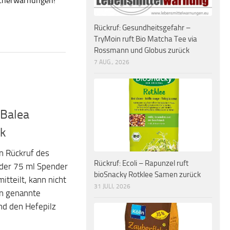
ucherwarnungen!
Rückruf: Gesundheitsgefahr –
TryMoin ruft Bio Matcha Tee via
Rossmann und Globus zurück
7 AUG., 2026
 Balea
k
n Rückruf des
Rückruf: Ecoli – Rapunzel ruft
 der 75 ml Spender
bioSnacky Rotklee Samen zurück
tteilt, kann nicht
31 JULI, 2026
en genannte
und den Hefepilz