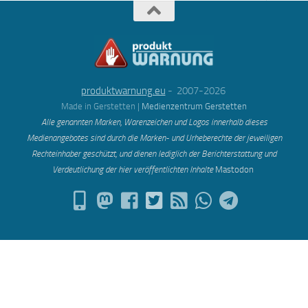
produktwarnung.eu
- 2007-2026
Made in Gerstetten |
Medienzentrum Gerstetten
Alle genannten Marken, Warenzeichen und Logos innerhalb dieses
Medienangebotes sind durch die Marken- und Urheberechte der jeweiligen
Rechteinhaber geschützt, und dienen lediglich der Berichterstattung und
Verdeutlichung der hier veröffentlichten Inh
alte
Mastodon