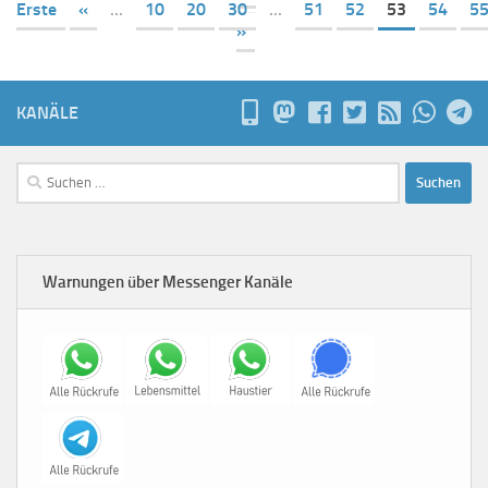
Erste
«
...
10
20
30
...
51
52
53
54
5
»
KANÄLE
Suchen
nach:
Warnungen über Messenger Kanäle