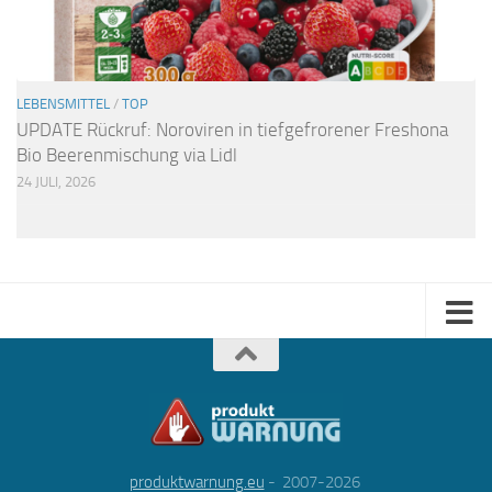
LEBENSMITTEL
/
TOP
UPDATE Rückruf: Noroviren in tiefgefrorener Freshona
Bio Beerenmischung via Lidl
24 JULI, 2026
produktwarnung.eu
- 2007-2026