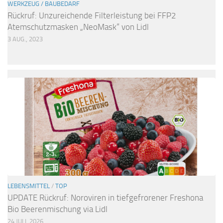
WERKZEUG / BAUBEDARF
Rückruf: Unzureichende Filterleistung bei FFP2
Atemschutzmasken „NeoMask“ von Lidl
3 AUG., 2023
LEBENSMITTEL
/
TOP
UPDATE Rückruf: Noroviren in tiefgefrorener Freshona
Bio Beerenmischung via Lidl
24 JULI, 2026