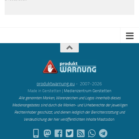
produktwarnung.eu
- 2007-2026
Made in Gerstetten |
Medienzentrum Gerstetten
Alle genannten Marken, Warenzeichen und Logos innerhalb dieses
Medienangebotes sind durch die Marken- und Urheberechte der jeweiligen
Rechteinhaber geschützt, und dienen lediglich der Berichterstattung und
Verdeutlichung der hier veröffentlichten Inh
alte
Mastodon