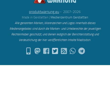
produktwarnung.eu
- 2007-2026
Made in Gerstetten |
Medienzentrum Gerstetten
Alle genannten Marken, Warenzeichen und Logos innerhalb dieses
Medienangebotes sind durch die Marken- und Urheberechte der jeweiligen
Rechteinhaber geschützt, und dienen lediglich der Berichterstattung und
Verdeutlichung der hier veröffentlichten Inh
alte
Mastodon