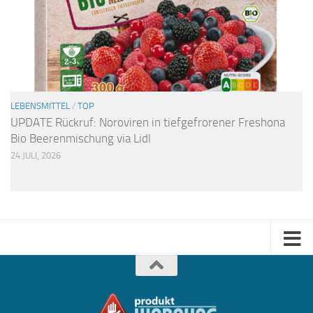
LEBENSMITTEL
/
TOP
UPDATE Rückruf: Noroviren in tiefgefrorener Freshona
Bio Beerenmischung via Lidl
24 JULI, 2026