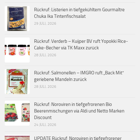
Rückruf: Listerien in tiefgekühltem Gourmaître
Chuka Ika Tintenfischsalat
29 JULI, 2026
Rückruf: Verderb – Kuijper BV ruft Yopokki Rice-
Cake-Becher via TK Maxx zurück
28 JULI, 2026
Rückruf: Salmonellen – IMGRO ruft „Back Mit“
geriebene Mandeln zurück
28 JULI, 2026
Rückruf: Noroviren in tiefgefrorenen Bio
Beerenmischungen via Aldi und Netto Marken
Discount
24 JULI, 2026
UPDATE Rückruf: Noroviren in tiefgefrorener