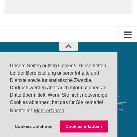
Unsere Seiten nutzen Cookies. Diese helfen
bei der Bereitstellung unserer Inhalte und
Dienste sowie für statistische Zwecke.
produktwarnung.eu
- 2007-2026
Dadurch werden aber auch Informationen an
Made in Gerstetten |
Medienzentrum Gerstetten
Dritte übermittelt. Wenn Sie nicht notwendige
Alle genannten Marken, Warenzeichen und Logos innerhalb dieses
Cookies ablehnen, hat das für Sie keinerlei
Medienangebotes sind durch die Marken- und Urheberechte der jeweiligen
Rechteinhaber geschützt, und dienen lediglich der Berichterstattung und
Nachteile!
Mehr erfahren
Verdeutlichung der hier veröffentlichten Inh
alte
Mastodon
Cookies ablehnen
Cookies erlauben