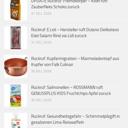
UPDATE Rückruf: Fremdkörper – Kölln ruft
Zauberfleks Schoko zurück
31 JULI, 2026
Rückruf: E.coli – Hersteller ruft Dulano Delikatess
Edel Salami Rind via Lidl zurück
31 JULI, 2026
Rückruf: Kupfermigration – Marmeladentopf aus
Kupfer von Falk Culinair
30 JULI, 2026
Rückruf: Salmonellen – ROSSMANN ruft
GENUSSPLUS KIDS Fruchtchips Apfel zurück
30 JULI, 2026
Rückruf: Gesundheitsgefahr – Schimmelpilzgift in
gesalzenen Lima Reiswaffeln