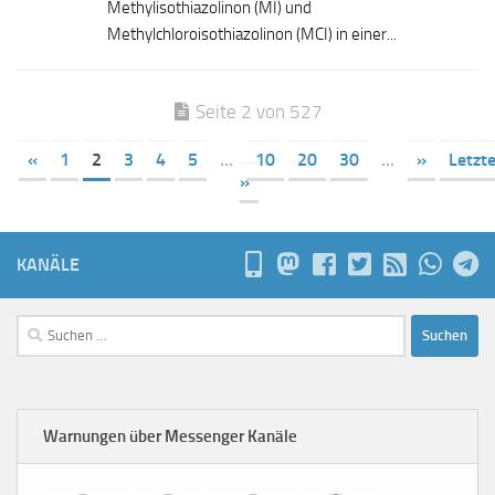
Methylisothiazolinon (MI) und
Methylchloroisothiazolinon (MCI) in einer...
Seite 2 von 527
«
1
2
3
4
5
...
10
20
30
...
»
Letzt
»
KANÄLE
Suchen
nach:
Warnungen über Messenger Kanäle