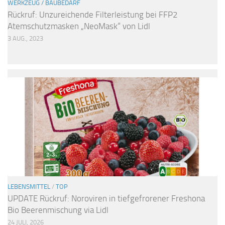
WERKZEUG / BAUBEDARF
Rückruf: Unzureichende Filterleistung bei FFP2
Atemschutzmasken „NeoMask“ von Lidl
3 AUG., 2023
LEBENSMITTEL
/
TOP
UPDATE Rückruf: Noroviren in tiefgefrorener Freshona
Bio Beerenmischung via Lidl
24 JULI, 2026