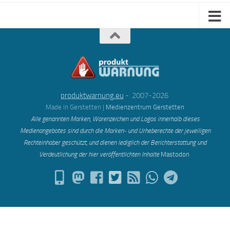
produktwarnung.eu
- 2007-2026
Made in Gerstetten |
Medienzentrum Gerstetten
Alle genannten Marken, Warenzeichen und Logos innerhalb dieses
Medienangebotes sind durch die Marken- und Urheberechte der jeweiligen
Rechteinhaber geschützt, und dienen lediglich der Berichterstattung und
Verdeutlichung der hier veröffentlichten Inh
alte
Mastodon