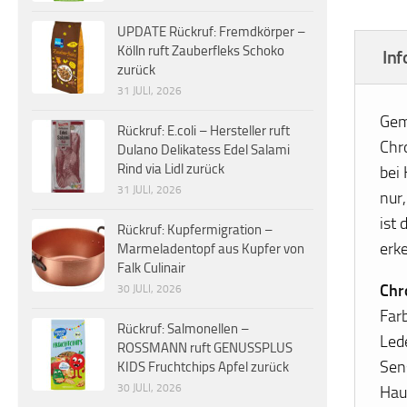
UPDATE Rückruf: Fremdkörper –
Kölln ruft Zauberfleks Schoko
Inf
zurück
31 JULI, 2026
Gem
Rückruf: E.coli – Hersteller ruft
Chr
Dulano Delikatess Edel Salami
Rind via Lidl zurück
bei 
31 JULI, 2026
nur
ist
Rückruf: Kupfermigration –
erk
Marmeladentopf aus Kupfer von
Falk Culinair
Chr
30 JULI, 2026
Far
Rückruf: Salmonellen –
Led
ROSSMANN ruft GENUSSPLUS
Sen
KIDS Fruchtchips Apfel zurück
30 JULI, 2026
Hau