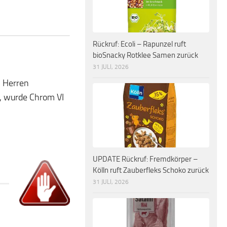
Rückruf: Ecoli – Rapunzel ruft
bioSnacky Rotklee Samen zurück
31 JULI, 2026
n Herren
t, wurde Chrom VI
UPDATE Rückruf: Fremdkörper –
Kölln ruft Zauberfleks Schoko zurück
31 JULI, 2026