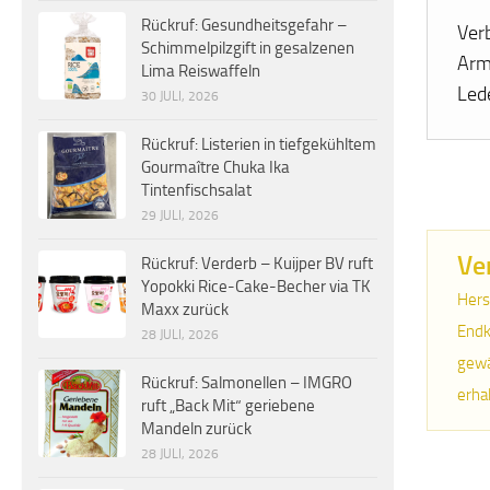
Rückruf: Gesundheitsgefahr –
Ver
Schimmelpilzgift in gesalzenen
Arm
Lima Reiswaffeln
Led
30 JULI, 2026
Rückruf: Listerien in tiefgekühltem
Gourmaître Chuka Ika
Tintenfischsalat
29 JULI, 2026
Ve
Rückruf: Verderb – Kuijper BV ruft
Yopokki Rice-Cake-Becher via TK
Hers
Maxx zurück
Endk
28 JULI, 2026
gewä
Rückruf: Salmonellen – IMGRO
erha
ruft „Back Mit“ geriebene
Mandeln zurück
28 JULI, 2026