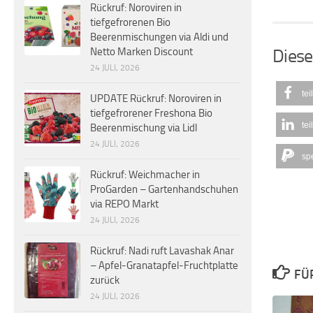
Rückruf: Noroviren in
tiefgefrorenen Bio
Beerenmischungen via Aldi und
Diese
Netto Marken Discount
24 JULI, 2026
tei
UPDATE Rückruf: Noroviren in
tiefgefrorener Freshona Bio
tei
Beerenmischung via Lidl
24 JULI, 2026
sp
Rückruf: Weichmacher in
ProGarden – Gartenhandschuhen
via REPO Markt
24 JULI, 2026
Rückruf: Nadi ruft Lavashak Anar
– Apfel-Granatapfel-Fruchtplatte
FÜ
zurück
24 JULI, 2026