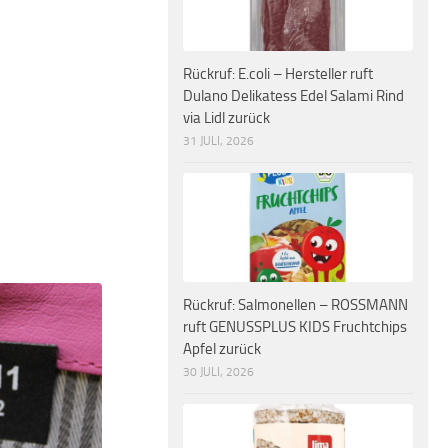
Rückruf: E.coli – Hersteller ruft
Dulano Delikatess Edel Salami Rind
via Lidl zurück
31 JULI, 2026
Rückruf: Salmonellen – ROSSMANN
ruft GENUSSPLUS KIDS Fruchtchips
Apfel zurück
30 JULI, 2026