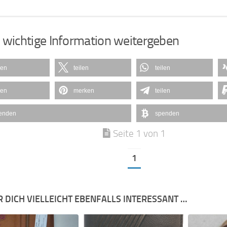
 wichtige Information weitergeben
len
teilen
teilen
len
merken
teilen
enden
spenden
Seite 1 von 1
1
R DICH VIELLEICHT EBENFALLS INTERESSANT …