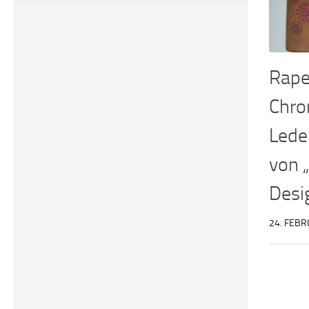
Rape
Chro
Lede
von 
Desi
24. FEBR