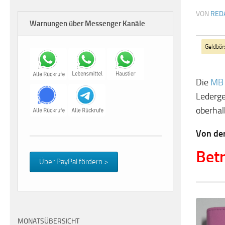
VON
RED
Warnungen über Messenger Kanäle
Geldbör
Die
MB 
Lederge
oberhal
Von de
Betr
Über PayPal fördern >
MONATSÜBERSICHT