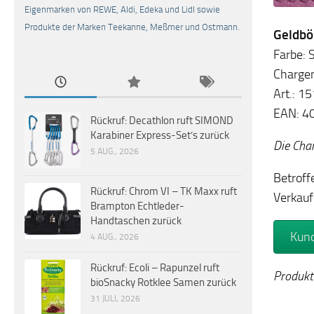
Eigenmarken von REWE, Aldi, Edeka und Lidl sowie
Produkte der Marken Teekanne, Meßmer und Ostmann.
Geldbö
Farbe: 
Charge
Art.: 1
EAN: 4
Rückruf: Decathlon ruft SIMOND
Karabiner Express-Set’s zurück
Die Cha
5 AUG., 2026
Betroff
Rückruf: Chrom VI – TK Maxx ruft
Verkauf
Brampton Echtleder-
Handtaschen zurück
Kund
4 AUG., 2026
Rückruf: Ecoli – Rapunzel ruft
Produkt
bioSnacky Rotklee Samen zurück
31 JULI, 2026