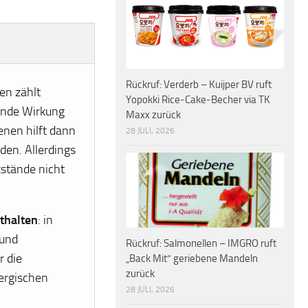
Rückruf: Verderb – Kuijper BV ruft
en zählt
Yopokki Rice-Cake-Becher via TK
sende Wirkung
Maxx zurück
enen hilft dann
28 JULI, 2026
den. Allerdings
kstände nicht
nthalten
: in
 und
Rückruf: Salmonellen – IMGRO ruft
r die
„Back Mit“ geriebene Mandeln
zurück
lergischen
28 JULI, 2026