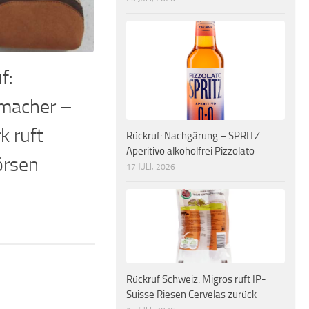
f:
macher –
k ruft
Rückruf: Nachgärung – SPRITZ
Aperitivo alkoholfrei Pizzolato
örsen
17 JULI, 2026
Rückruf Schweiz: Migros ruft IP-
Suisse Riesen Cervelas zurück