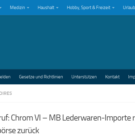
Medizin
Haushalt
Hobby, Sport & Freizeit
Urlau
melden
Gesetze und Richtlinien
Unterstützen
Kontakt
Im
OIRES
ruf: Chrom VI – MB Lederwaren-Importe r
börse zurück