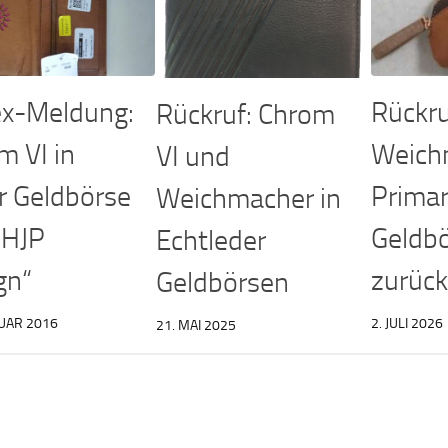
x-Meldung:
Rückru
Rückruf: Chrom
m VI in
Weich
VI und
r Geldbörse
Primar
Weichmacher in
„HJP
Geldb
Echtleder
gn“
zurück
Geldbörsen
UAR 2016
2. JULI 2026
21. MAI 2025