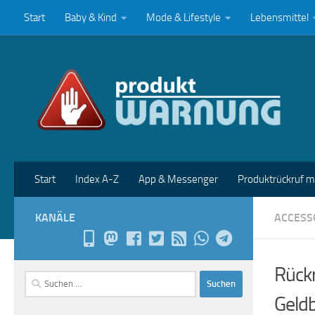
Start
Baby & Kind
Mode & Lifestyle
Lebensmittel
Zum Inhalt springen
Start
Index A-Z
App & Messenger
Produktrückruf 
KANÄLE
ACCESS
Rück
Suchen
nach:
Geld