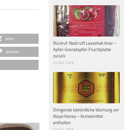
teilen
Rückruf: Nadi ruft Lavashak Anar –
Apfel-Granatapfel-Fruchtplatte
spenden
zurück
24 JULI, 2026
Dringende behördliche Warnung vor
Royal Honey – Arzneimittel
enthalten
23 JULI, 2026