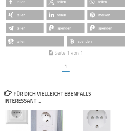
teilen
teilen
teilen
teilen
teilen
merken
teilen
spenden
spenden
teilen
spenden
Seite 1 von 1
1
FÜR DICH VIELLEICHT EBENFALLS
INTERESSANT …