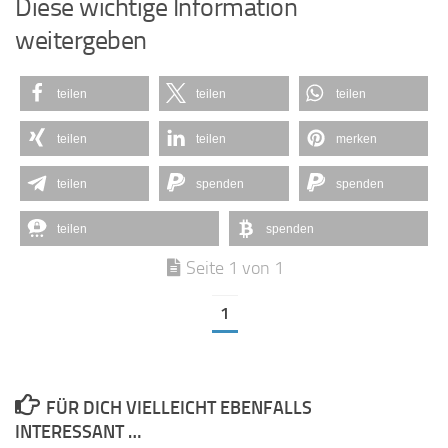
Diese wichtige Information
weitergeben
teilen
teilen
teilen
teilen
teilen
merken
teilen
spenden
spenden
teilen
spenden
Seite 1 von 1
1
FÜR DICH VIELLEICHT EBENFALLS
INTERESSANT …