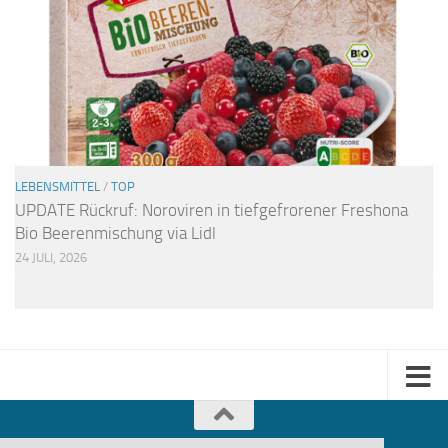
LEBENSMITTEL
/
TOP
UPDATE Rückruf: Noroviren in tiefgefrorener Freshona
Bio Beerenmischung via Lidl
24 JULI, 2026