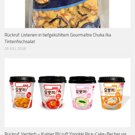
Rückruf: Listerien in tiefgekühltem Gourmaître Chuka Ika
Tintenfischsalat
29 JULI, 2026
Rückruf: Verderb – Kuijper BV ruft Yopokki Rice-Cake-Becher via