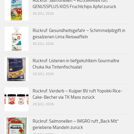
Rückruf: Salmonellen – ROSSMANN ruft
GENUSSPLUS KIDS Fruchtchips Apfel zurück
30 JULI, 2026
Rückruf: Gesundheitsgefahr – Schimmelpilzgift in
gesalzenen Lima Reiswaffeln
30 JULI, 2026
Rückruf: Listerien in tiefgekühltem Gourmaître
Chuka Ika Tintenfischsalat
29 JULI, 2026
Rückruf: Verderb – Kuijper BV ruft Yopokki Rice-
Cake-Becher via TK Maxx zurück
28 JULI, 2026
Rückruf: Salmonellen – IMGRO ruft „Back Mit“
geriebene Mandeln zurück