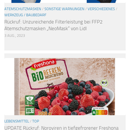
ATEMSCHUTZMASKEN
/
SONSTIGE WARNUNGEN
/
VERSCHIEDENES
/
WERKZEUG / BAUBEDARF
Rückruf: Unzureichende Filterleistung bei FFP2
Atemschutzmasken „NeoMask“ von Lidl
3 AUG., 2023
LEBENSMITTEL
/
TOP
UPDATE Rückruf: Noroviren in tiefgefrorener Freshona