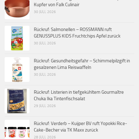
Kupfer von Falk Culinair
30 JULI, 2026
Rückruf: Salmonellen – ROSSMANN ruft
GENUSSPLUS KIDS Fruchtchips Apfel zurück
30 JULI, 2026
Rückruf: Gesundheitsgefahr – Schimmelpilzgift in
gesalzenen Lima Reiswaffeln
30 JULI, 2026
Rückruf: Listerien in tiefgekühltem Gourmaître
Chuka Ika Tintenfischsalat
29 JULI, 2026
Rückruf: Verderb – Kuijper BV ruft Yopokki Rice-
Cake-Becher via TK Maxx zurück
28 JULI, 2026