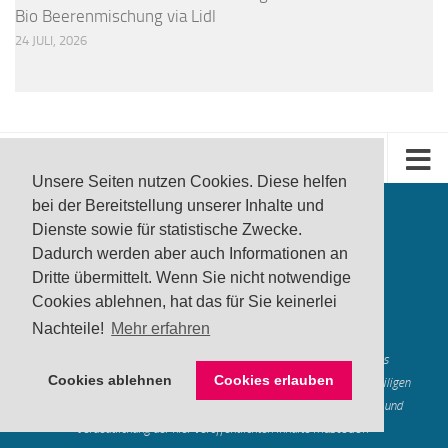
Bio Beerenmischung via Lidl
24 JULI, 2026
Unsere Seiten nutzen Cookies. Diese helfen
bei der Bereitstellung unserer Inhalte und
Dienste sowie für statistische Zwecke.
Dadurch werden aber auch Informationen an
Dritte übermittelt. Wenn Sie nicht notwendige
Cookies ablehnen, hat das für Sie keinerlei
produktwarnung.eu
- 2007-2026
Nachteile!
Mehr erfahren
Made in Gerstetten |
Medienzentrum Gerstetten
Alle genannten Marken, Warenzeichen und Logos innerhalb dieses
Cookies ablehnen
Cookies erlauben
Medienangebotes sind durch die Marken- und Urheberechte der jeweiligen
Rechteinhaber geschützt, und dienen lediglich der Berichterstattung und
Verdeutlichung der hier veröffentlichten Inh
alte
Mastodon