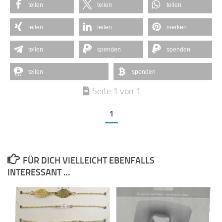
teilen
teilen
teilen
teilen
teilen
merken
teilen
spenden
spenden
teilen
spenden
Seite 1 von 1
1
FÜR DICH VIELLEICHT EBENFALLS
INTERESSANT …