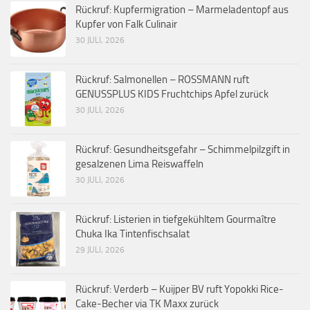
Rückruf: Kupfermigration – Marmeladentopf aus
Kupfer von Falk Culinair
30 JULI, 2026
Rückruf: Salmonellen – ROSSMANN ruft
GENUSSPLUS KIDS Fruchtchips Apfel zurück
30 JULI, 2026
Rückruf: Gesundheitsgefahr – Schimmelpilzgift in
gesalzenen Lima Reiswaffeln
30 JULI, 2026
Rückruf: Listerien in tiefgekühltem Gourmaître
Chuka Ika Tintenfischsalat
29 JULI, 2026
Rückruf: Verderb – Kuijper BV ruft Yopokki Rice-
Cake-Becher via TK Maxx zurück