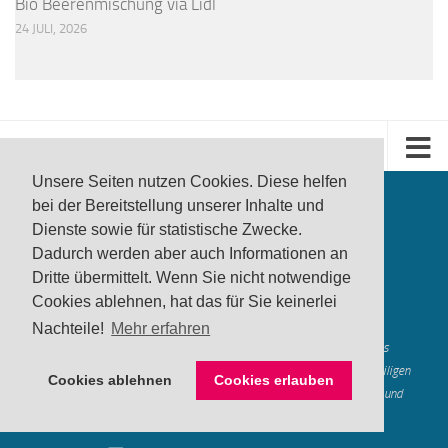
Bio Beerenmischung via Lidl
24 JULI, 2026
Unsere Seiten nutzen Cookies. Diese helfen
bei der Bereitstellung unserer Inhalte und
Dienste sowie für statistische Zwecke.
Dadurch werden aber auch Informationen an
Dritte übermittelt. Wenn Sie nicht notwendige
produktwarnung.eu
- 2007-2026
Cookies ablehnen, hat das für Sie keinerlei
Made in Gerstetten |
Medienzentrum Gerstetten
Nachteile!
Mehr erfahren
Alle genannten Marken, Warenzeichen und Logos innerhalb dieses
Medienangebotes sind durch die Marken- und Urheberechte der jeweiligen
Cookies ablehnen
Cookies erlauben
Rechteinhaber geschützt, und dienen lediglich der Berichterstattung und
Verdeutlichung der hier veröffentlichten Inh
alte
Mastodon