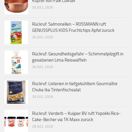
Kupfer von Falk Culinair
30 JULI, 2026
Rückruf: Salmonellen – ROSSMANN ruft
GENUSSPLUS KIDS Fruchtchips Apfel zurück
30 JULI, 2026
Rückruf: Gesundheitsgefahr – Schimmelpilzgift in
gesalzenen Lima Reiswaffeln
30 JULI, 2026
Rückruf: Listerien in tiefgekühltem Gourmaître
Chuka Ika Tintenfischsalat
29 JULI, 2026
Rückruf: Verderb – Kuijper BV ruft Yopokki Rice-
Cake-Becher via TK Maxx zurück
28 JULI, 2026