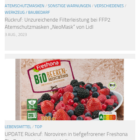
ATEMSCHUTZMASKEN
/
SONSTIGE WARNUNGEN
/
VERSCHIEDENES
/
WERKZEUG / BAUBEDARF
Rückruf: Unzureichende Filterleistung bei FFP2
Atemschutzmasken „NeoMask“ von Lidl
3 AUG., 2023
LEBENSMITTEL
/
TOP
UPDATE Rückruf: Noroviren in tiefgefrorener Freshona