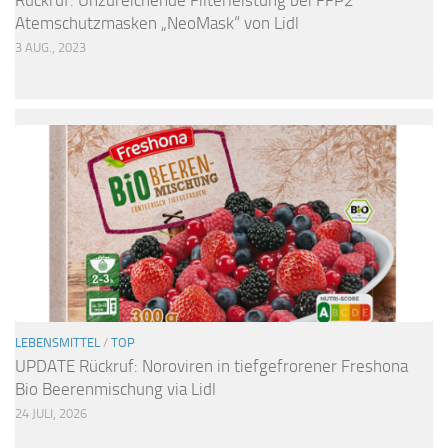
Atemschutzmasken „NeoMask“ von Lidl
3 AUG., 2023
LEBENSMITTEL
/
TOP
UPDATE Rückruf: Noroviren in tiefgefrorener Freshona
Bio Beerenmischung via Lidl
24 JULI, 2026