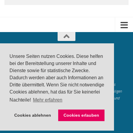
Unsere Seiten nutzen Cookies. Diese helfen
bei der Bereitstellung unserer Inhalte und
Dienste sowie für statistische Zwecke.
produktwarnung.eu
- 2007-2026
Dadurch werden aber auch Informationen an
Made in Gerstetten |
Medienzentrum Gerstetten
Alle genannten Marken, Warenzeichen und Logos innerhalb dieses
Dritte übermittelt. Wenn Sie nicht notwendige
Medienangebotes sind durch die Marken- und Urheberechte der jeweiligen
Cookies ablehnen, hat das für Sie keinerlei
Rechteinhaber geschützt, und dienen lediglich der Berichterstattung und
Nachteile!
Mehr erfahren
Verdeutlichung der hier veröffentlichten Inh
alte
Mastodon
Cookies ablehnen
Cookies erlauben