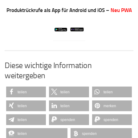
Produktrückrufe als App für Android und iOS –
Neu PWA
Diese wichtige Information
weitergeben
teilen
teilen
teilen
teilen
teilen
merken
teilen
spenden
spenden
teilen
spenden