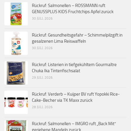
Rückruf: Salmonellen – ROSSMANN ruft
GENUSSPLUS KIDS Fruchtchips Apfel zurück
30 JULI, 2026
Rückruf: Gesundheitsgefahr – Schimmelpilzgift in
gesalzenen Lima Reiswaffeln
30 JULI, 2026
Rückruf: Listerien in tiefgekühltem Gourmaître
Chuka Ika Tintenfischsalat
29 JULI, 2026
Rückruf: Verderb – Kuijper BV ruft Yopokki Rice-
Cake-Becher via TK Maxx zurück
28 JULI, 2026
Rückruf: Salmonellen – IMGRO ruft „Back Mit“
geriebene Mandeln zurück