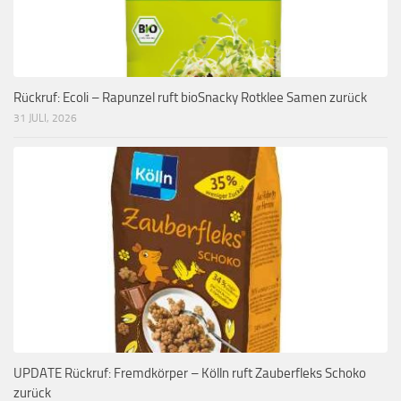
Rückruf: Ecoli – Rapunzel ruft bioSnacky Rotklee Samen zurück
31 JULI, 2026
UPDATE Rückruf: Fremdkörper – Kölln ruft Zauberfleks Schoko
zurück