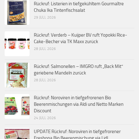
Rückruf: Listerien in tiefgekühltem Gourmaître
Chuka Ika Tintenfischsalat
29 JULI, 2026
Rückruf: Verderb – Kuijper BV ruft Yopokki Rice-
Cake-Becher via TK Maxx zurück
28 JULI, 2026
Rückruf: Salmonellen – IMGRO ruft „Back Mit“
geriebene Mandeln zurück
28 JULI, 2026
Rückruf: Noroviren in tiefgefrorenen Bio
Beerenmischungen via Aldi und Netto Marken
Discount
24 JULI, 2026
UPDATE Rückruf: Noroviren in tiefgefrorener
Freshona Bio Beerenmischung via Lidl