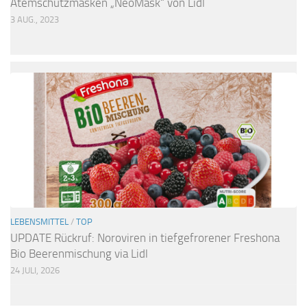
Atemschutzmasken „NeoMask“ von Lidl
3 AUG., 2023
LEBENSMITTEL
/
TOP
UPDATE Rückruf: Noroviren in tiefgefrorener Freshona
Bio Beerenmischung via Lidl
24 JULI, 2026