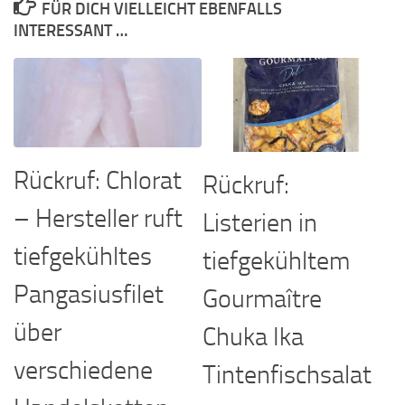
FÜR DICH VIELLEICHT EBENFALLS
INTERESSANT …
Rückruf: Chlorat
Rückruf:
– Hersteller ruft
Listerien in
tiefgekühltes
tiefgekühltem
Pangasiusfilet
Gourmaître
über
Chuka Ika
verschiedene
Tintenfischsalat