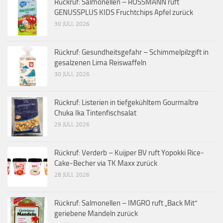
Rückruf: Salmonellen – ROSSMANN ruft
GENUSSPLUS KIDS Fruchtchips Apfel zurück
30 JULI, 2026
Rückruf: Gesundheitsgefahr – Schimmelpilzgift in
gesalzenen Lima Reiswaffeln
30 JULI, 2026
Rückruf: Listerien in tiefgekühltem Gourmaître
Chuka Ika Tintenfischsalat
29 JULI, 2026
Rückruf: Verderb – Kuijper BV ruft Yopokki Rice-
Cake-Becher via TK Maxx zurück
28 JULI, 2026
Rückruf: Salmonellen – IMGRO ruft „Back Mit“
geriebene Mandeln zurück