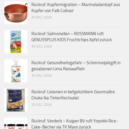
Rückruf: Kupfermigration – Marmeladentopf aus
Kupfer von Falk Culinair
30 JULI, 2026
Rückruf: Salmonellen – ROSSMANN ruft
GENUSSPLUS KIDS Fruchtchips Apfel zurück
30 JULI, 2026
Rückruf: Gesundheitsgefahr – Schimmelpilzgift in
gesalzenen Lima Reiswaffeln
30 JULI, 2026
Rückruf: Listerien in tiefgekühltem Gourmaître
Chuka Ika Tintenfischsalat
29 JULI, 2026
Rückruf: Verderb – Kuijper BV ruft Yopokki Rice-
Cake-Becher via TK Maxx zurück