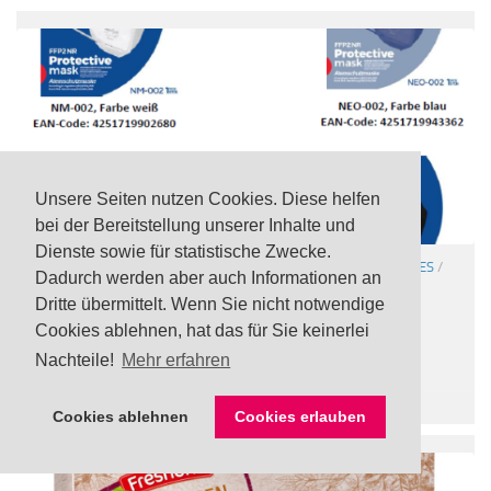
Unsere Seiten nutzen Cookies. Diese helfen
bei der Bereitstellung unserer Inhalte und
Dienste sowie für statistische Zwecke.
ATEMSCHUTZMASKEN
/
SONSTIGE WARNUNGEN
/
VERSCHIEDENES
/
Dadurch werden aber auch Informationen an
WERKZEUG / BAUBEDARF
Dritte übermittelt. Wenn Sie nicht notwendige
Rückruf: Unzureichende Filterleistung bei FFP2
Cookies ablehnen, hat das für Sie keinerlei
Atemschutzmasken „NeoMask“ von Lidl
Nachteile!
Mehr erfahren
3 AUG., 2023
Cookies ablehnen
Cookies erlauben