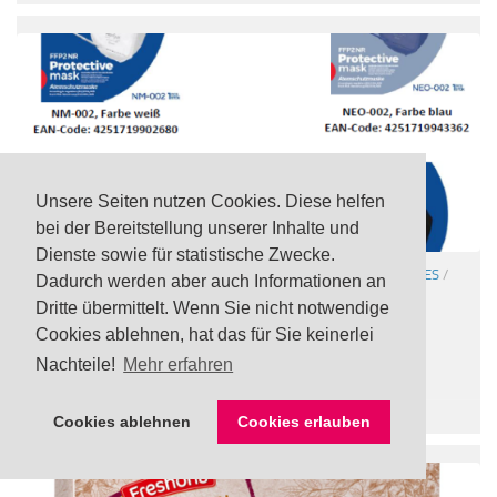
Unsere Seiten nutzen Cookies. Diese helfen
bei der Bereitstellung unserer Inhalte und
Dienste sowie für statistische Zwecke.
ATEMSCHUTZMASKEN
/
SONSTIGE WARNUNGEN
/
VERSCHIEDENES
/
Dadurch werden aber auch Informationen an
WERKZEUG / BAUBEDARF
Dritte übermittelt. Wenn Sie nicht notwendige
Rückruf: Unzureichende Filterleistung bei FFP2
Cookies ablehnen, hat das für Sie keinerlei
Atemschutzmasken „NeoMask“ von Lidl
Nachteile!
Mehr erfahren
3 AUG., 2023
Cookies ablehnen
Cookies erlauben