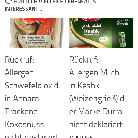
FÜR DICH VIELLEICHT EBENFALLS
INTERESSANT …
Rückruf:
Rückruf:
Allergen Milch
Allergen
in Keshk
Schwefeldioxid
(Weizengrieß) d
in Annam –
er Marke Durra
Trockene
nicht deklariert
Kokosnuss
nicht deklariert
11. JULI 2024