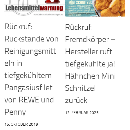
Rückruf:
Rückruf:
Rückstände von
Fremdkörper –
Reinigungsmitt
Hersteller ruft
eln in
tiefgekühlte ja!
tiefgekühltem
Hähnchen Mini
Pangasiusfilet
Schnitzel
von REWE und
zurück
Penny
13. FEBRUAR 2025
15. OKTOBER 2019