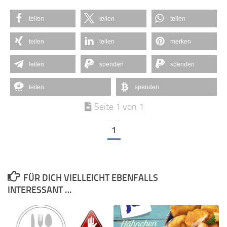
teilen
teilen
teilen
teilen
teilen
merken
teilen
spenden
spenden
teilen
spenden
Seite 1 von 1
1
FÜR DICH VIELLEICHT EBENFALLS
INTERESSANT …