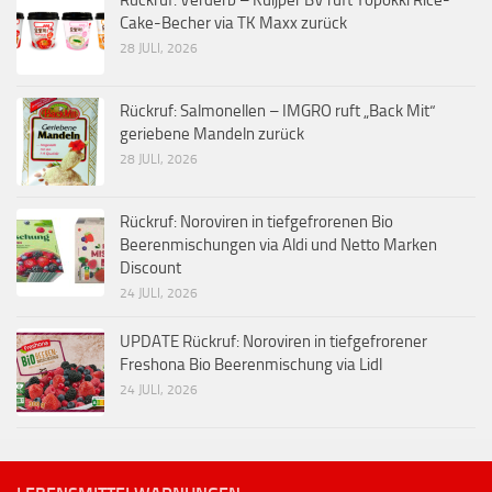
Rückruf: Verderb – Kuijper BV ruft Yopokki Rice-
Cake-Becher via TK Maxx zurück
28 JULI, 2026
Rückruf: Salmonellen – IMGRO ruft „Back Mit“
geriebene Mandeln zurück
28 JULI, 2026
Rückruf: Noroviren in tiefgefrorenen Bio
Beerenmischungen via Aldi und Netto Marken
Discount
24 JULI, 2026
UPDATE Rückruf: Noroviren in tiefgefrorener
Freshona Bio Beerenmischung via Lidl
24 JULI, 2026