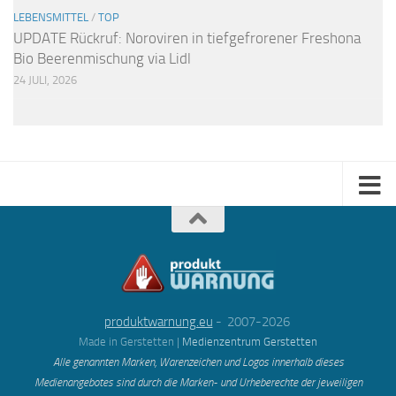
LEBENSMITTEL
/
TOP
UPDATE Rückruf: Noroviren in tiefgefrorener Freshona
Bio Beerenmischung via Lidl
24 JULI, 2026
produktwarnung.eu
- 2007-2026
Made in Gerstetten |
Medienzentrum Gerstetten
Alle genannten Marken, Warenzeichen und Logos innerhalb dieses
Medienangebotes sind durch die Marken- und Urheberechte der jeweiligen