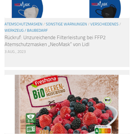
ATEMSCHUTZMASKEN
/
SONSTIGE WARNUNGEN
/
VERSCHIEDENES
/
WERKZEUG / BAUBEDARF
Rückruf: Unzureichende Filterleistung bei FFP2
Atemschutzmasken „NeoMask“ von Lidl
3 AUG., 2023