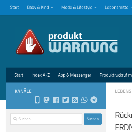
Start
Baby & Kind
Mode & Lifestyle
Lebensmittel
Zum Inhalt springen
Start
Index A-Z
App & Messenger
Produktrückruf 
KANÄLE
LEBENS
Rückr
Suchen
nach:
ERDN