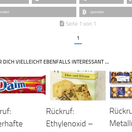
enden
spenden
Seite 1 von 1
1
R DICH VIELLEICHT EBENFALLS INTERESSANT …
Rückru
ruf:
Rückruf:
Metall
erhafte
Ethylenoxid –