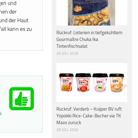
gen und
onen der
und der Haut
all kann es zu
Rückruf: Listerien in tiefgekühltem
Gourmaître Chuka Ika
Tintenfischsalat
29 JULI, 2026
Rückruf: Verderb – Kuijper BV ruft
e
Yopokki Rice-Cake-Becher via TK
Maxx zurück
28 JULI, 2026