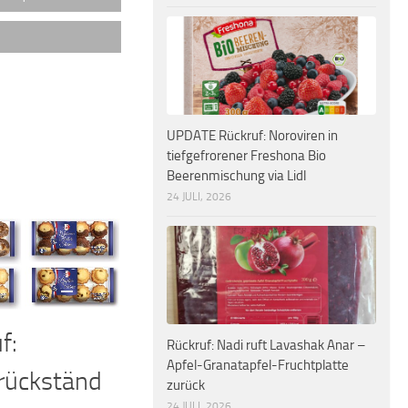
UPDATE Rückruf: Noroviren in
tiefgefrorener Freshona Bio
Beerenmischung via Lidl
24 JULI, 2026
f:
Rückruf: Nadi ruft Lavashak Anar –
Apfel-Granatapfel-Fruchtplatte
rückständ
zurück
24 JULI, 2026