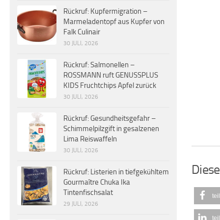
Rückruf: Kupfermigration –
Marmeladentopf aus Kupfer von
Falk Culinair
30 JULI, 2026
Rückruf: Salmonellen –
ROSSMANN ruft GENUSSPLUS
KIDS Fruchtchips Apfel zurück
30 JULI, 2026
Rückruf: Gesundheitsgefahr –
Schimmelpilzgift in gesalzenen
Lima Reiswaffeln
30 JULI, 2026
Diese
Rückruf: Listerien in tiefgekühltem
Gourmaître Chuka Ika
Tintenfischsalat
tei
29 JULI, 2026
tei