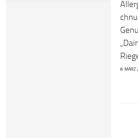
Alle
chnu
Genu
„Dai
Rieg
8. MÄRZ 