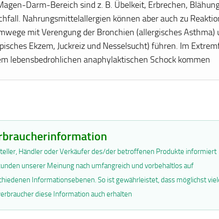
Magen-Darm-Bereich sind z. B. Übelkeit, Erbrechen, Blähun
chfall. Nahrungsmittelallergien können aber auch zu Reakti
mwege mit Verengung der Bronchien (allergisches Asthma) 
opisches Ekzem, Juckreiz und Nesselsucht) führen. Im Extremf
em lebensbedrohlichen anaphylaktischen Schock kommen
rbraucherinformation
teller, Händler oder Verkäufer des/der betroffenen Produkte informiert
unden unserer Meinung nach umfangreich und vorbehaltlos auf
chiedenen Informationsebenen. So ist gewährleistet, dass möglichst viel
erbraucher diese Information auch erhalten