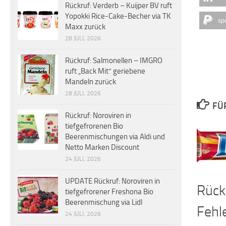
Rückruf: Verderb – Kuijper BV ruft
Yopokki Rice-Cake-Becher via TK
sp
Maxx zurück
28 JULI, 2026
Rückruf: Salmonellen – IMGRO
ruft „Back Mit“ geriebene
Mandeln zurück
28 JULI, 2026
FÜ
Rückruf: Noroviren in
tiefgefrorenen Bio
Beerenmischungen via Aldi und
Netto Marken Discount
24 JULI, 2026
UPDATE Rückruf: Noroviren in
Rück
tiefgefrorener Freshona Bio
Beerenmischung via Lidl
Fehl
24 JULI, 2026