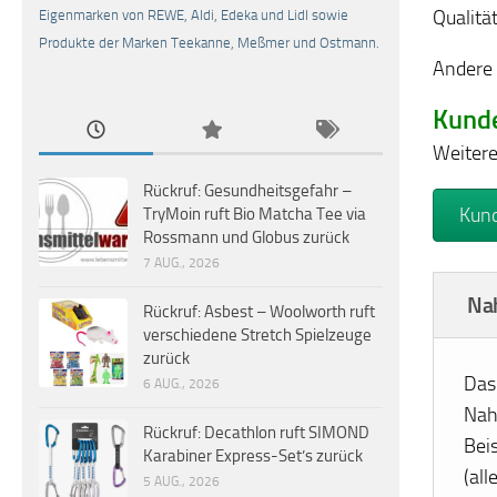
Qualitä
Eigenmarken von REWE, Aldi, Edeka und Lidl sowie
Produkte der Marken Teekanne, Meßmer und Ostmann.
Andere 
Kund
Weitere
Rückruf: Gesundheitsgefahr –
Kund
TryMoin ruft Bio Matcha Tee via
Rossmann und Globus zurück
7 AUG., 2026
Nah
Rückruf: Asbest – Woolworth ruft
verschiedene Stretch Spielzeuge
zurück
Das 
6 AUG., 2026
Nah
Rückruf: Decathlon ruft SIMOND
Bei
Karabiner Express-Set’s zurück
(al
5 AUG., 2026