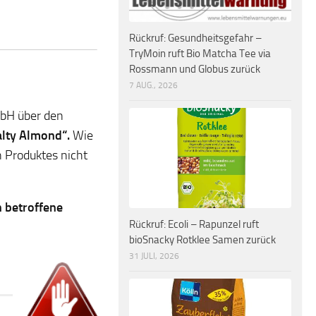
Rückruf: Gesundheitsgefahr –
TryMoin ruft Bio Matcha Tee via
Rossmann und Globus zurück
7 AUG., 2026
mbH über den
alty Almond“.
Wie
 Produktes nicht
n betroffene
Rückruf: Ecoli – Rapunzel ruft
bioSnacky Rotklee Samen zurück
31 JULI, 2026