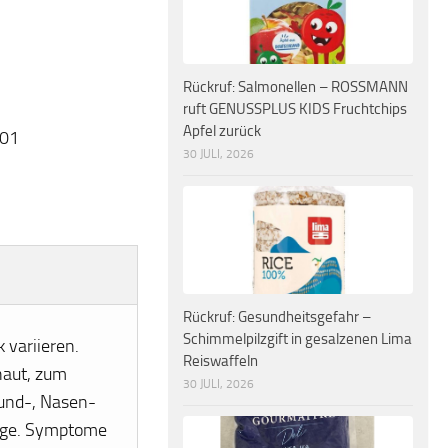
Rückruf: Salmonellen – ROSSMANN
ruft GENUSSPLUS KIDS Fruchtchips
Apfel zurück
-01
30 JULI, 2026
Rückruf: Gesundheitsgefahr –
Schimmelpilzgift in gesalzenen Lima
 variieren.
Reiswaffeln
haut, zum
30 JULI, 2026
und-, Nasen-
unge. Symptome