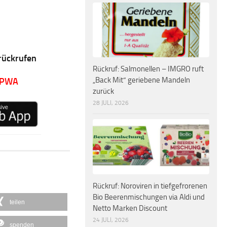
rückrufen
Rückruf: Salmonellen – IMGRO ruft
„Back Mit“ geriebene Mandeln
 PWA
zurück
28 JULI, 2026
Rückruf: Noroviren in tiefgefrorenen
Bio Beerenmischungen via Aldi und
teilen
Netto Marken Discount
24 JULI, 2026
spenden