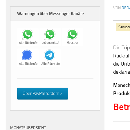
VON
RED
Warnungen über Messenger Kanäle
Genupo
Die Tri
Rückruf
die Unt
deklari
Mensche
Produkt
Über PayPal fördern >
Betr
MONATSÜBERSICHT