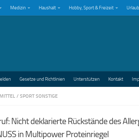
Medizin
Haushalt
Hobby, Sport & Freizeit
Urlau
melden
Gesetze und Richtlinien
Unterstützen
Kontakt
Im
MITTEL
/
SPORT SONSTIGE
uf: Nicht deklarierte Rückstände des Alle
USS in Multipower Proteinriegel