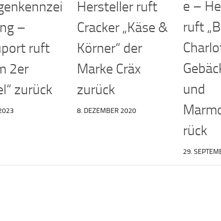
e – He
rgenkennzei
Hersteller ruft
ruft „B
ng –
Cracker „Käse &
Charlo
port ruft
Körner“ der
Gebäc
m 2er
Marke Cräx
und
el“ zurück
zurück
Marmo
2023
8. DEZEMBER 2020
rück
29. SEPTEM