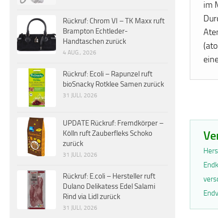
im 
Dur
Rückruf: Chrom VI – TK Maxx ruft
Ate
Brampton Echtleder-
Handtaschen zurück
(at
4 AUG., 2026
ein
Rückruf: Ecoli – Rapunzel ruft
bioSnacky Rotklee Samen zurück
31 JULI, 2026
UPDATE Rückruf: Fremdkörper –
Ve
Kölln ruft Zauberfleks Schoko
zurück
Hers
31 JULI, 2026
Endk
Rückruf: E.coli – Hersteller ruft
vers
Dulano Delikatess Edel Salami
Endv
Rind via Lidl zurück
31 JULI, 2026