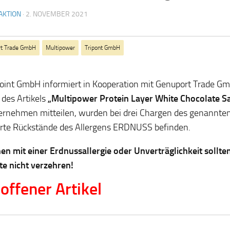
AKTION
·
2. NOVEMBER 2021
rt Trade GmbH
Multipower
Tripont GmbH
point GmbH informiert in Kooperation mit Genuport Trade G
 des Artikels
„Multipower Protein Layer White Chocolate S
ernehmen mitteilen, wurden bei drei Chargen des genannten
erte Rückstände des Allergens ERDNUSS befinden.
n mit einer Erdnussallergie oder Unverträglichkeit sollte
e nicht verzehren!
offener Artikel