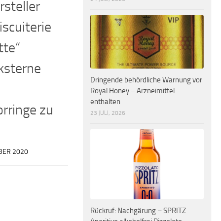
rsteller
iscuiterie
tte“
ksterne
Dringende behördliche Warnung vor
Royal Honey – Arzneimittel
enthalten
rringe zu
23 JULI, 2026
BER 2020
Rückruf: Nachgärung – SPRITZ