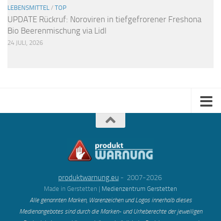
LEBENSMITTEL
/
TOP
UPDATE Rückruf: Noroviren in tiefgefrorener Freshona
Bio Beerenmischung via Lidl
24 JULI, 2026
produktwarnung.eu
- 2007-2026
Made in Gerstetten |
Medienzentrum Gerstetten
Alle genannten Marken, Warenzeichen und Logos innerhalb dieses
Medienangebotes sind durch die Marken- und Urheberechte der jeweiligen