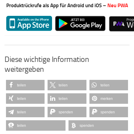
Produktrückrufe als App für Android und iOS –
Neu PWA
Diese wichtige Information
weitergeben
teilen
teilen
teilen
teilen
teilen
merken
teilen
spenden
spenden
teilen
spenden