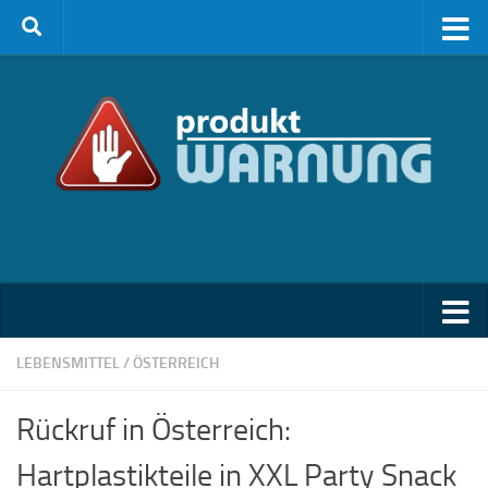
Zum Inhalt springen
LEBENSMITTEL
/
ÖSTERREICH
Rückruf in Österreich:
Hartplastikteile in XXL Party Snack