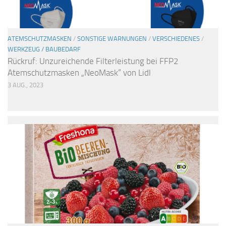
ATEMSCHUTZMASKEN
/
SONSTIGE WARNUNGEN
/
VERSCHIEDENES
/
WERKZEUG / BAUBEDARF
Rückruf: Unzureichende Filterleistung bei FFP2
Atemschutzmasken „NeoMask“ von Lidl
3 AUG., 2023