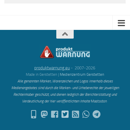
produktwarnung.eu
- 2007-2026
Made in Gerstetten |
Medienzentrum Gerstetten
Alle genannten Marken, Warenzeichen und Logos innerhalb dieses
Medienangebotes sind durch die Marken- und Urheberechte der jeweiligen
Rechteinhaber geschützt, und dienen lediglich der Berichterstattung und
Verdeutlichung der hier veröffentlichten Inh
alte
Mastodon