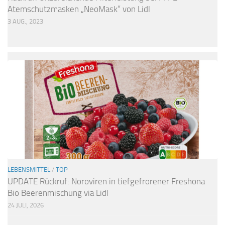
Atemschutzmasken „NeoMask“ von Lidl
3 AUG., 2023
LEBENSMITTEL
/
TOP
UPDATE Rückruf: Noroviren in tiefgefrorener Freshona
Bio Beerenmischung via Lidl
24 JULI, 2026