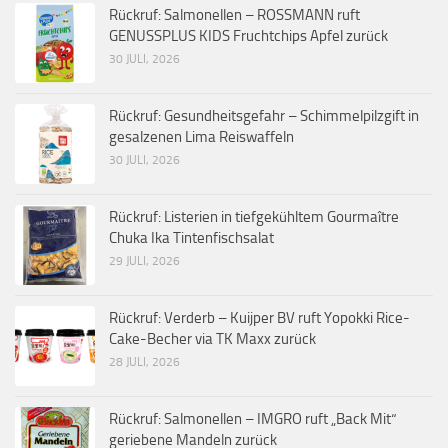
Rückruf: Salmonellen – ROSSMANN ruft
GENUSSPLUS KIDS Fruchtchips Apfel zurück
30 JULI, 2026
Rückruf: Gesundheitsgefahr – Schimmelpilzgift in
gesalzenen Lima Reiswaffeln
30 JULI, 2026
Rückruf: Listerien in tiefgekühltem Gourmaître
Chuka Ika Tintenfischsalat
29 JULI, 2026
Rückruf: Verderb – Kuijper BV ruft Yopokki Rice-
Cake-Becher via TK Maxx zurück
28 JULI, 2026
Rückruf: Salmonellen – IMGRO ruft „Back Mit“
geriebene Mandeln zurück