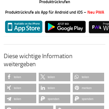
Produktrückrufen
Produktrückrufe als App für Android und iOS –
Neu PWA
Diese wichtige Information
weitergeben
teilen
teilen
teilen
teilen
teilen
merken
teilen
spenden
spenden