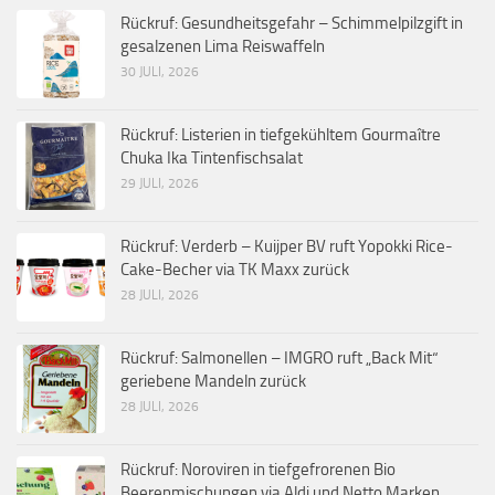
Rückruf: Gesundheitsgefahr – Schimmelpilzgift in
gesalzenen Lima Reiswaffeln
30 JULI, 2026
Rückruf: Listerien in tiefgekühltem Gourmaître
Chuka Ika Tintenfischsalat
29 JULI, 2026
Rückruf: Verderb – Kuijper BV ruft Yopokki Rice-
Cake-Becher via TK Maxx zurück
28 JULI, 2026
Rückruf: Salmonellen – IMGRO ruft „Back Mit“
geriebene Mandeln zurück
28 JULI, 2026
Rückruf: Noroviren in tiefgefrorenen Bio
Beerenmischungen via Aldi und Netto Marken