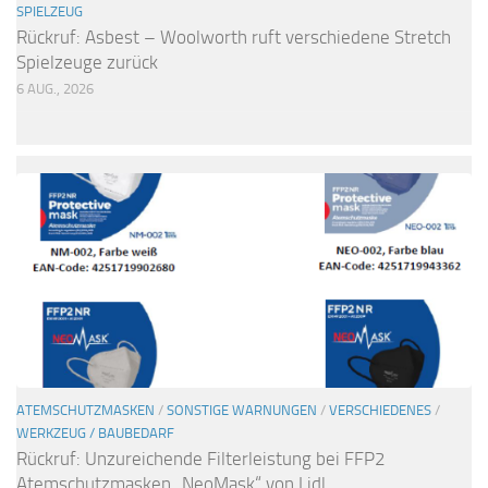
SPIELZEUG
Rückruf: Asbest – Woolworth ruft verschiedene Stretch
Spielzeuge zurück
6 AUG., 2026
ATEMSCHUTZMASKEN
/
SONSTIGE WARNUNGEN
/
VERSCHIEDENES
/
WERKZEUG / BAUBEDARF
Rückruf: Unzureichende Filterleistung bei FFP2
Atemschutzmasken „NeoMask“ von Lidl