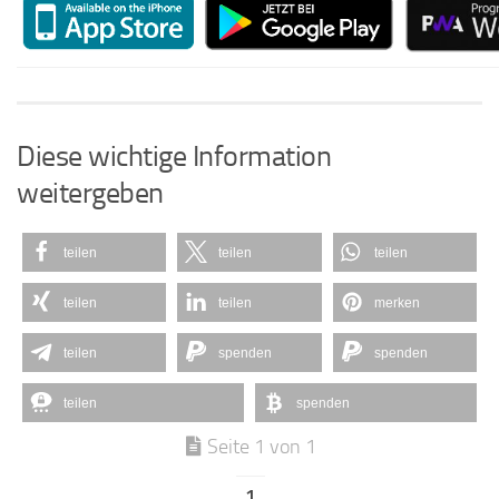
Diese wichtige Information
weitergeben
teilen
teilen
teilen
teilen
teilen
merken
teilen
spenden
spenden
teilen
spenden
Seite 1 von 1
1