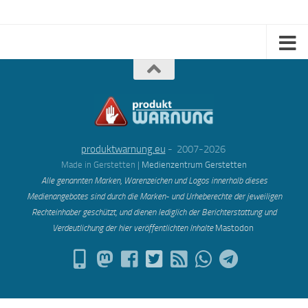
produktwarnung.eu
- 2007-2026
Made in Gerstetten |
Medienzentrum Gerstetten
Alle genannten Marken, Warenzeichen und Logos innerhalb dieses
Medienangebotes sind durch die Marken- und Urheberechte der jeweiligen
Rechteinhaber geschützt, und dienen lediglich der Berichterstattung und
Verdeutlichung der hier veröffentlichten Inh
alte
Mastodon