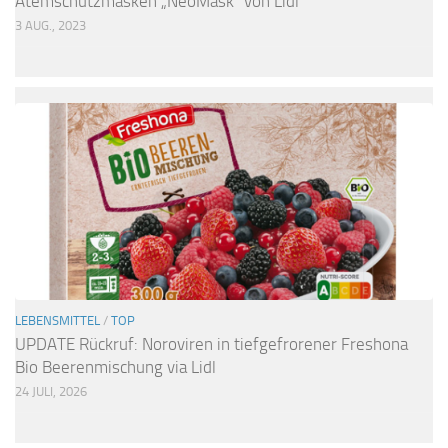
Atemschutzmasken „NeoMask“ von Lidl
3 AUG., 2023
LEBENSMITTEL
/
TOP
UPDATE Rückruf: Noroviren in tiefgefrorener Freshona
Bio Beerenmischung via Lidl
24 JULI, 2026