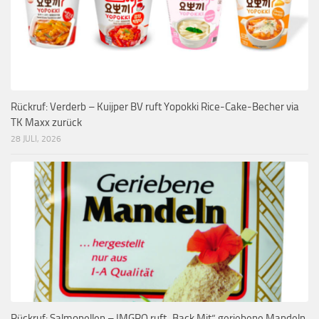
Rückruf: Verderb – Kuijper BV ruft Yopokki Rice-Cake-Becher via
TK Maxx zurück
28 JULI, 2026
Rückruf: Salmonellen – IMGRO ruft „Back Mit“ geriebene Mandeln