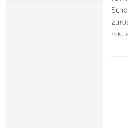
Scho
zurü
11. JULI 