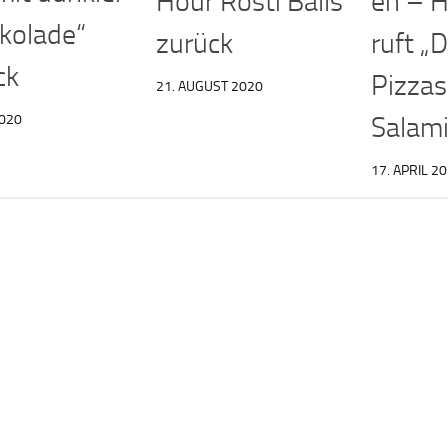
en – H
Hour Rösti Balls
kolade“
ruft „
zurück
ck
Pizza
21. AUGUST 2020
2020
Salami
17. APRIL 2