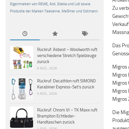
Eigenmarken von REWE, Aldi, Edeka und Lidl sowie
Zu verb
Produkte der Marken Teekanne, Meßmer und Ostmann.
Gewicht
Verkauf
Massnah
Das Pro
Rückruf: Asbest – Woolworth ruft
Genosse
verschiedene Stretch Spielzeuge
zurück
Migros 
6 AUG., 2026
Migros 
Rückruf: Decathlon ruft SIMOND
Migros 
Karabiner Express-Set’s zurück
Migros 
5 AUG., 2026
Migros 
Rückruf: Chrom VI – TK Maxx ruft
Die Mig
Brampton Echtleder-
Produkt
Handtaschen zurück
ausgesc
4 AUG., 2026