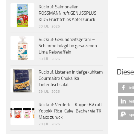
Rückruf: Salmonellen –
ROSSMANN ruft GENUSSPLUS
KIDS Fruchtchips Apfel zurück
30 JULI, 2026
Rückruf: Gesundheitsgefahr –
Schimmelpilzgift in gesalzenen
Lima Reiswaffeln
30 JULI, 2026
Diese
Rückruf: Listerien in tiefgekühltem
Gourmaître Chuka Ika
Tintenfischsalat
tei
29 JULI, 2026
tei
Rückruf: Verderb – Kuijper BV ruft
Yopokki Rice-Cake-Becher via TK
sp
Maxx zurück
28 JULI, 2026