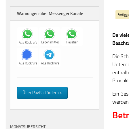
Warnungen über Messenger Kanäle
Fertigge
Da viel
Beacht
Die Sch
Unterne
enthalt
Produkt
Über PayPal fördern >
Ein Ges
werden
Betr
MONATSÜBERSICHT