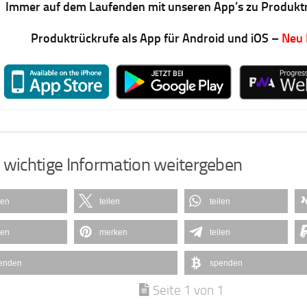
Immer auf dem Laufenden mit unseren App’s zu Produkt
Produktrückrufe als App für Android und iOS –
Neu
 wichtige Information weitergeben
len
teilen
teilen
len
merken
teilen
enden
spenden
Seite 1 von 1