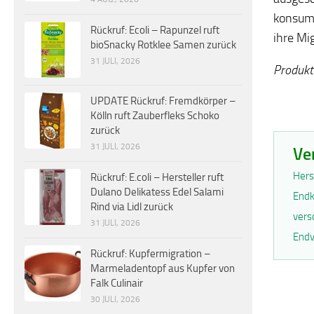
konsumi
Rückruf: Ecoli – Rapunzel ruft
ihre Mi
bioSnacky Rotklee Samen zurück
31 JULI, 2026
Produkt
UPDATE Rückruf: Fremdkörper –
Kölln ruft Zauberfleks Schoko
zurück
31 JULI, 2026
Ve
Hers
Rückruf: E.coli – Hersteller ruft
Dulano Delikatess Edel Salami
Endk
Rind via Lidl zurück
vers
31 JULI, 2026
Endv
Rückruf: Kupfermigration –
Marmeladentopf aus Kupfer von
Falk Culinair
30 JULI, 2026