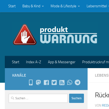
Start
Baby & Kind
Mode & Lifestyle
Lebensmittel
Zum Inhalt springen
Start
Index A-Z
App & Messenger
Produktrückruf 
KANÄLE
LEBENS
Rückr
Suchen
nach:
VON
RED