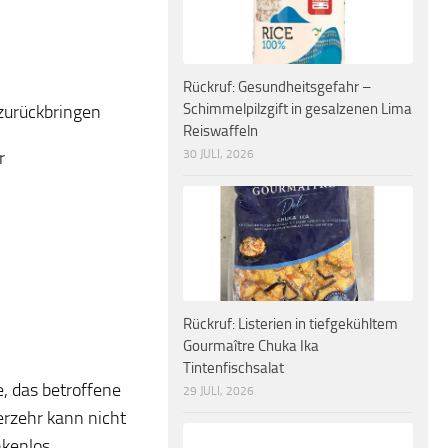
Rückruf: Gesundheitsgefahr –
Schimmelpilzgift in gesalzenen Lima
 zurückbringen
Reiswaffeln
30 JULI, 2026
r
Rückruf: Listerien in tiefgekühltem
Gourmaître Chuka Ika
Tintenfischsalat
e, das betroffene
29 JULI, 2026
rzehr kann nicht
nkenlos