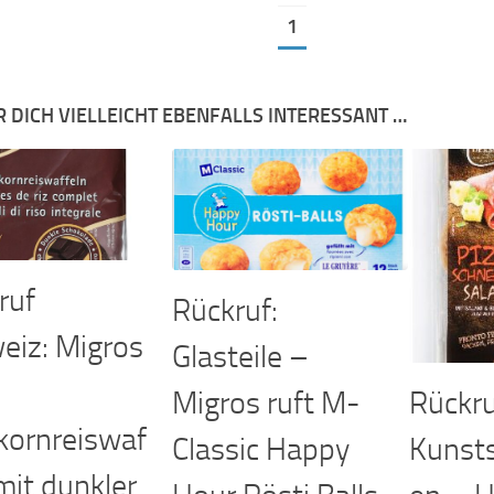
1
R DICH VIELLEICHT EBENFALLS INTERESSANT …
ruf
Rückruf:
eiz: Migros
Glasteile –
Rückru
Migros ruft M-
lkornreiswaf
Kunsts
Classic Happy
mit dunkler