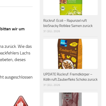
Rückruf: Ecoli – Rapunzel ruft
bioSnacky Rotklee Samen zurück
 bitten wir um
31 JULI, 2026
na zurück. Wie das
packfehlers Lachs
ebeten, dieses
UPDATE Rückruf: Fremdkörper –
icht ausgeschlossen
Kölln ruft Zauberfleks Schoko zurück
31 JULI, 2026