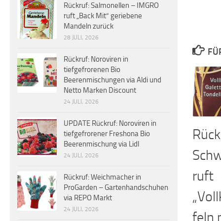
Rückruf: Salmonellen – IMGRO
ruft „Back Mit“ geriebene
Mandeln zurück
28 JULI, 2026
FÜ
Rückruf: Noroviren in
tiefgefrorenen Bio
Beerenmischungen via Aldi und
Netto Marken Discount
24 JULI, 2026
UPDATE Rückruf: Noroviren in
Rück
tiefgefrorener Freshona Bio
Beerenmischung via Lidl
Schw
24 JULI, 2026
ruft
Rückruf: Weichmacher in
ProGarden – Gartenhandschuhen
„Vol
via REPO Markt
24 JULI, 2026
feln 