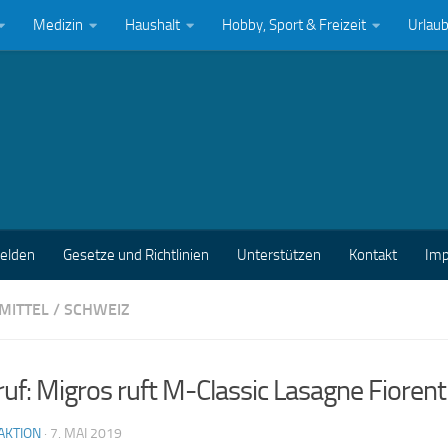
Medizin
Haushalt
Hobby, Sport & Freizeit
Urlau
melden
Gesetze und Richtlinien
Unterstützen
Kontakt
Im
MITTEL
/
SCHWEIZ
uf: Migros ruft M-Classic Lasagne Fiorent
AKTION
·
7. MAI 2019