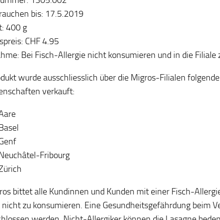
rauchen bis: 17.5.2019
: 400 g
spreis: CHF 4.95
me: Bei Fisch-Allergie nicht konsumieren und in die Filiale
dukt wurde ausschliesslich über die Migros-Filialen folgende
nschaften verkauft:
Aare
Basel
Genf
Neuchâtel-Fribourg
Zürich
ros bittet alle Kundinnen und Kunden mit einer Fisch-Allergi
 nicht zu konsumieren. Eine Gesundheitsgefährdung beim Ve
hlossen werden. Nicht-Allergiker können die Lasagne bede