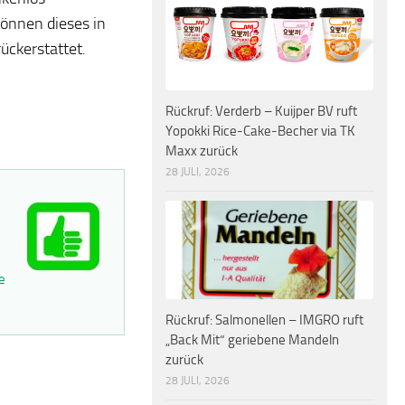
können dieses in
ückerstattet.
Rückruf: Verderb – Kuijper BV ruft
Yopokki Rice-Cake-Becher via TK
Maxx zurück
28 JULI, 2026
e
Rückruf: Salmonellen – IMGRO ruft
„Back Mit“ geriebene Mandeln
zurück
28 JULI, 2026