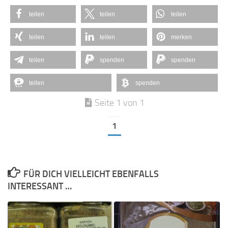
teilen
teilen
teilen
teilen
teilen
merken
teilen
spenden
spenden
teilen
spenden
Seite 1 von 1
1
FÜR DICH VIELLEICHT EBENFALLS
INTERESSANT …