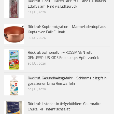
Rückruf: E.coli – Hersteller ruft Dulano Delikatess
Edel Salami Rind via Lidl zurück
31 JULI, 2026
Rückruf: Kupfermigration – Marmeladentopf aus
Kupfer von Falk Culinair
30 JULI, 2026
Rückruf: Salmonellen – ROSSMANN ruft
GENUSSPLUS KIDS Fruchtchips Apfel zurück
30 JULI, 2026
Rückruf: Gesundheitsgefahr – Schimmelpilzgift in
gesalzenen Lima Reiswaffeln
30 JULI, 2026
Rückruf: Listerien in tiefgekühltem Gourmaître
Chuka Ika Tintenfischsalat