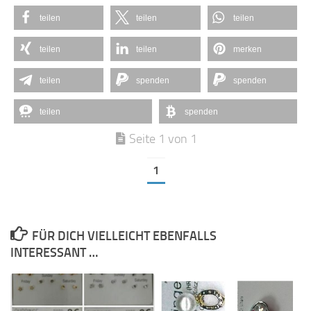
teilen
teilen
teilen
teilen
teilen
merken
teilen
spenden
spenden
teilen
spenden
Seite 1 von 1
1
FÜR DICH VIELLEICHT EBENFALLS
INTERESSANT …