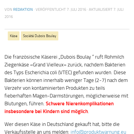
VON
REDAKTION
· VERÖFFENTLICHT
7. JULI 2016
· AKTUALISIERT
7. JULI
2016
Käse
Société Dubois Boulay
Die französische Käserei „Dubois Boulay “ ruft Rohmilch
Ziegenkäse «Grand Vielleux» zurück, nachdem Bakterien
des Typs Escherichia coli (VTEC) gefunden wurden. Diese
Bakterien können innerhalb weniger Tage (2-7) nach dem
Verzehr von kontaminierten Produkten zu teils
fieberhaften Magen-Darmstörungen, möglicherweise mit
Blutungen, führen.
Schwere Nierenkomplikationen
insbesondere bei Kindern sind möglich
.
Wer diesen Käse in Deutschland gekauft hat, bitte die
Verkaufsstelle an uns melden:
info@produktwarnung.eu