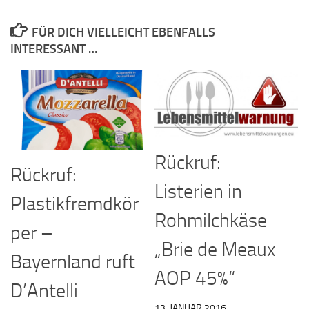
FÜR DICH VIELLEICHT EBENFALLS
INTERESSANT …
Rückruf:
Rückruf:
Listerien in
Plastikfremdkör
Rohmilchkäse
per –
„Brie de Meaux
Bayernland ruft
AOP 45%“
D’Antelli
13. JANUAR 2016