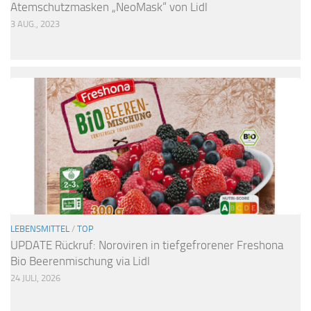
Atemschutzmasken „NeoMask“ von Lidl
3 AUG., 2023
LEBENSMITTEL
/
TOP
UPDATE Rückruf: Noroviren in tiefgefrorener Freshona
Bio Beerenmischung via Lidl
24 JULI, 2026