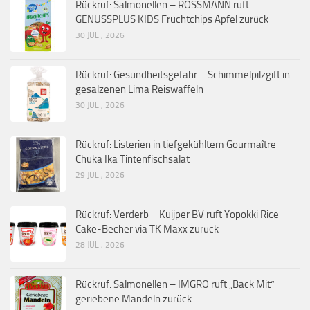
Rückruf: Salmonellen – ROSSMANN ruft
GENUSSPLUS KIDS Fruchtchips Apfel zurück
30 JULI, 2026
Rückruf: Gesundheitsgefahr – Schimmelpilzgift in
gesalzenen Lima Reiswaffeln
30 JULI, 2026
Rückruf: Listerien in tiefgekühltem Gourmaître
Chuka Ika Tintenfischsalat
29 JULI, 2026
Rückruf: Verderb – Kuijper BV ruft Yopokki Rice-
Cake-Becher via TK Maxx zurück
28 JULI, 2026
Rückruf: Salmonellen – IMGRO ruft „Back Mit“
geriebene Mandeln zurück