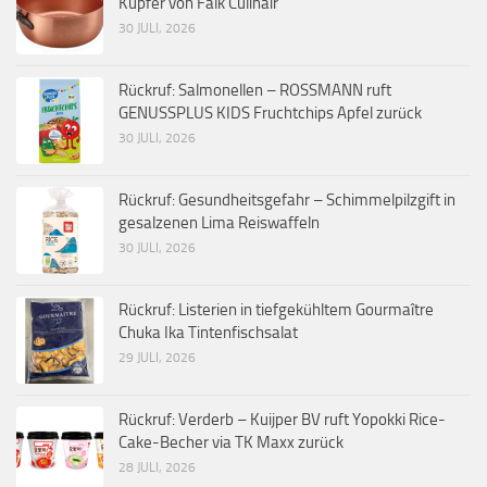
Kupfer von Falk Culinair
30 JULI, 2026
Rückruf: Salmonellen – ROSSMANN ruft
GENUSSPLUS KIDS Fruchtchips Apfel zurück
30 JULI, 2026
Rückruf: Gesundheitsgefahr – Schimmelpilzgift in
gesalzenen Lima Reiswaffeln
30 JULI, 2026
Rückruf: Listerien in tiefgekühltem Gourmaître
Chuka Ika Tintenfischsalat
29 JULI, 2026
Rückruf: Verderb – Kuijper BV ruft Yopokki Rice-
Cake-Becher via TK Maxx zurück
28 JULI, 2026