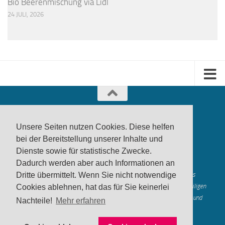
Bio Beerenmischung via Lidl
24 JULI, 2026
Unsere Seiten nutzen Cookies. Diese helfen
bei der Bereitstellung unserer Inhalte und
Dienste sowie für statistische Zwecke.
produktwarnung.eu
- 2007-2026
Dadurch werden aber auch Informationen an
Made in Gerstetten |
Medienzentrum Gerstetten
Alle genannten Marken, Warenzeichen und Logos innerhalb dieses
Dritte übermittelt. Wenn Sie nicht notwendige
Medienangebotes sind durch die Marken- und Urheberechte der jeweiligen
Cookies ablehnen, hat das für Sie keinerlei
Rechteinhaber geschützt, und dienen lediglich der Berichterstattung und
Nachteile!
Mehr erfahren
Verdeutlichung der hier veröffentlichten Inh
alte
Mastodon