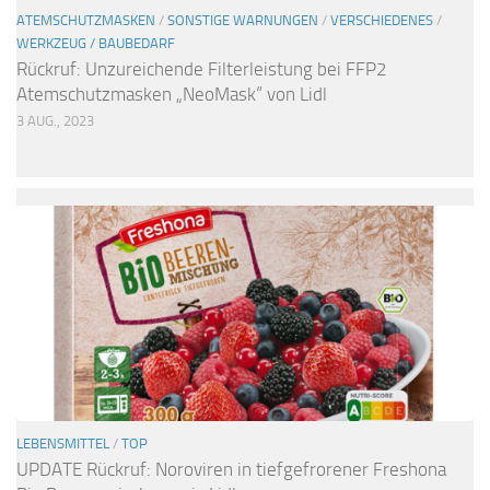
ATEMSCHUTZMASKEN
/
SONSTIGE WARNUNGEN
/
VERSCHIEDENES
/
WERKZEUG / BAUBEDARF
Rückruf: Unzureichende Filterleistung bei FFP2
Atemschutzmasken „NeoMask“ von Lidl
3 AUG., 2023
LEBENSMITTEL
/
TOP
UPDATE Rückruf: Noroviren in tiefgefrorener Freshona