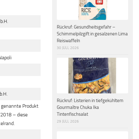
b.H.
Rückruf: Gesundheitsgefahr –
Schimmelpilzgift in gesalzenen Lima
Reiswaffeln
30 JULI, 2026
Napoli
b.H.
Rückruf: Listerien in tiefgekühltem
n genannte Produkt
Gourmaître Chuka Ika
Tintenfischsalat
/2018 – diese
29 JULI, 2026
elrand.