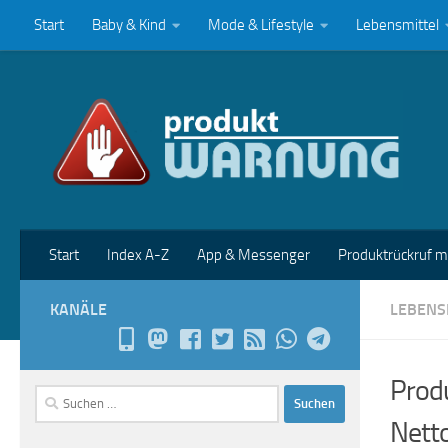
Start
Baby & Kind
Mode & Lifestyle
Lebensmittel
Zum Inhalt springen
Start
Index A-Z
App & Messenger
Produktrückruf 
KANÄLE
LEBENS
Produ
Suchen
nach:
Nett