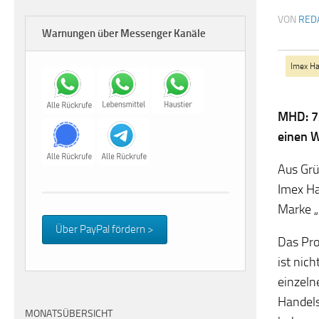
VON
RED
Warnungen über Messenger Kanäle
Imex Ha
MHD: 7/
einen W
Aus Grü
Imex Ha
Marke „
Über PayPal fördern >
Das Pro
ist nich
einzeln
Handels
MONATSÜBERSICHT