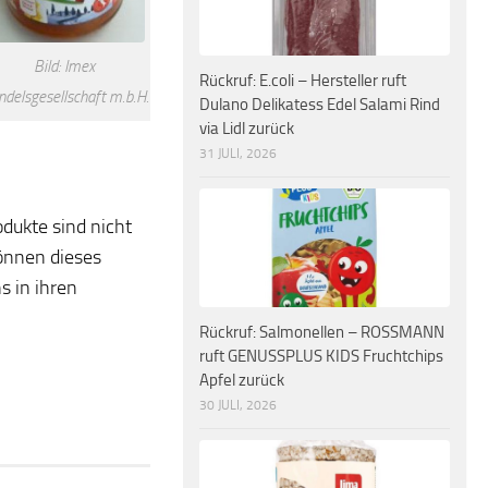
Bild: Imex
Rückruf: E.coli – Hersteller ruft
delsgesellschaft m.b.H.
Dulano Delikatess Edel Salami Rind
via Lidl zurück
31 JULI, 2026
dukte sind nicht
önnen dieses
s in ihren
Rückruf: Salmonellen – ROSSMANN
ruft GENUSSPLUS KIDS Fruchtchips
Apfel zurück
30 JULI, 2026