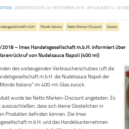
AKTION
· VERÖFFENTLICHT
29. SEPTEMBER 2015
· AKTUALISIERT
2. OKTOB
ndelsgesellschaft m.b.H.
Mondo Italiano
Netto Marken-Discount
Sossen
2018 – Imex Handelsgesellschaft m.b.H. informiert über
arenrückruf von Nudelsauce Napoli (400 ml)
nden des vorbeugenden Verbraucherschutzes ruft die
ndelsgesellschaft m.b.H. die Nudelsauce Napoli der
Mondo Italiano“ im 400-ml-Glas zurück.
dukt wurde bei Netto Marken-Discount angeboten. Es
t auszuschließen, dass sich kleine Glasteilchen in
en Produkten befinden können. Die Imex
gesellschaft m.b.H. und das Handelsunternehmen