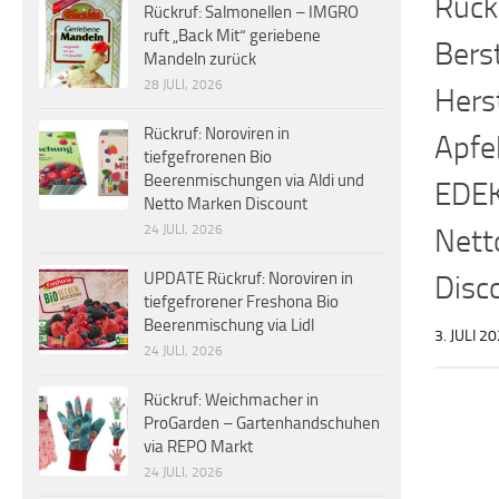
Rück
Rückruf: Salmonellen – IMGRO
ruft „Back Mit“ geriebene
Bers
Mandeln zurück
28 JULI, 2026
Herst
Rückruf: Noroviren in
Apfel
tiefgefrorenen Bio
Beerenmischungen via Aldi und
EDE
Netto Marken Discount
24 JULI, 2026
Nett
UPDATE Rückruf: Noroviren in
Disc
tiefgefrorener Freshona Bio
Beerenmischung via Lidl
3. JULI 2
24 JULI, 2026
Rückruf: Weichmacher in
ProGarden – Gartenhandschuhen
via REPO Markt
24 JULI, 2026