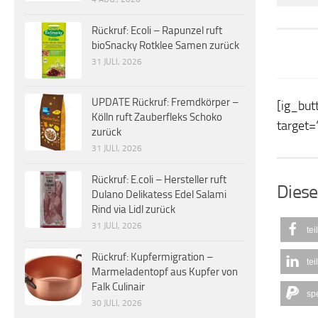
Rückruf: Ecoli – Rapunzel ruft
bioSnacky Rotklee Samen zurück
31 JULI, 2026
UPDATE Rückruf: Fremdkörper –
[ig_but
Kölln ruft Zauberfleks Schoko
target=
zurück
31 JULI, 2026
Rückruf: E.coli – Hersteller ruft
Diese
Dulano Delikatess Edel Salami
Rind via Lidl zurück
31 JULI, 2026
tei
Rückruf: Kupfermigration –
tei
Marmeladentopf aus Kupfer von
Falk Culinair
sp
30 JULI, 2026