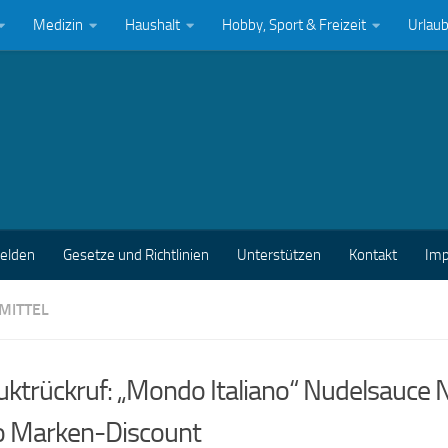
Medizin
Haushalt
Hobby, Sport & Freizeit
Urlau
melden
Gesetze und Richtlinien
Unterstützen
Kontakt
Im
MITTEL
ktrückruf: „Mondo Italiano“ Nudelsauce N
o Marken-Discount