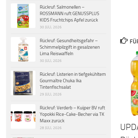
Rückruf: Salmonellen –
ROSSMANN ruft GENUSSPLUS
KIDS Fruchtchips Apfel zurück
30 JULI, 2026
Rückruf: Gesundheitsgefahr –
FÜ
Schimmelpilzgift in gesalzenen
Lima Reiswaffeln
30 JULI, 2026
Rückruf: Listerien in tiefgekühltem
Gourmaître Chuka Ika
Tintenfischsalat
29 JULI, 2026
Rückruf: Verderb – Kuijper BV ruft
Yopokki Rice-Cake-Becher via TK
Maxx zurück
UPD
28 JULI, 2026