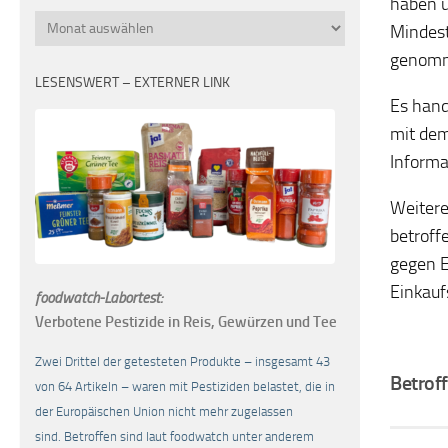
haben u
Monatsübersicht
Mindest
genom
LESENSWERT – EXTERNER LINK
Es hand
mit dem
Informa
Weitere
betroff
gegen E
Einkauf
foodwatch-Labortest:
Verbotene Pestizide in Reis, Gewürzen und Tee
Zwei Drittel der getesteten Produkte – insgesamt 43
Betroff
von 64 Artikeln – waren mit Pestiziden belastet, die in
der Europäischen Union nicht mehr zugelassen
sind. Betroffen sind laut foodwatch unter anderem