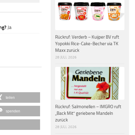
ng?
Ja
Rückruf: Verderb – Kuijper BV ruft
Yopokki Rice-Cake-Becher via TK
Maxx zurück
28 JULI, 2026
teilen
Rückruf: Salmonellen – IMGRO ruft
spenden
„Back Mit“ geriebene Mandeln
zurück
28 JULI, 2026