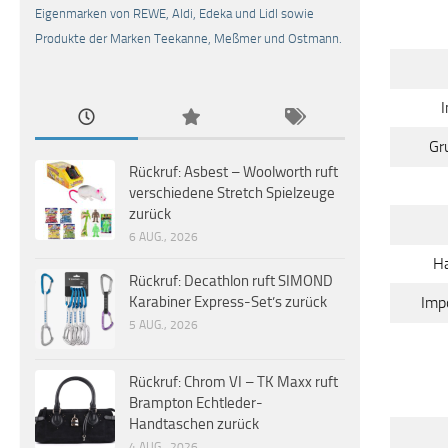
Eigenmarken von REWE, Aldi, Edeka und Lidl sowie
Produkte der Marken Teekanne, Meßmer und Ostmann.
I
Gr
Rückruf: Asbest – Woolworth ruft
verschiedene Stretch Spielzeuge
zurück
6 AUG., 2026
Ha
Rückruf: Decathlon ruft SIMOND
Impo
Karabiner Express-Set’s zurück
5 AUG., 2026
Rückruf: Chrom VI – TK Maxx ruft
Brampton Echtleder-
Handtaschen zurück
4 AUG., 2026