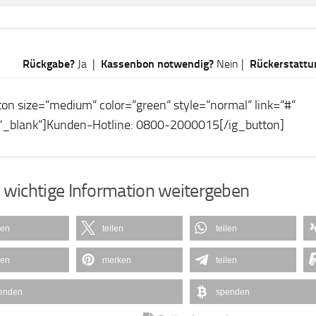
Rückgabe?
Ja |
Kassenbon notwendig?
Nein |
Rückerstattu
ton size=“medium“ color=“green“ style=“normal“ link=“#“
“_blank“]Kunden-Hotline: 0800-2000015[/ig_button]
 wichtige Information weitergeben
len
teilen
teilen
len
merken
teilen
enden
spenden