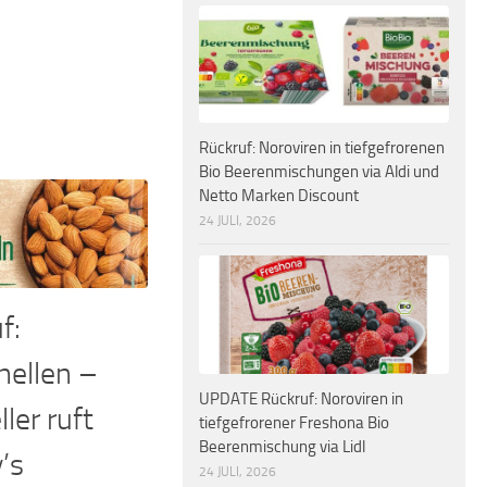
Rückruf: Noroviren in tiefgefrorenen
Bio Beerenmischungen via Aldi und
Netto Marken Discount
24 JULI, 2026
f:
ellen –
UPDATE Rückruf: Noroviren in
ler ruft
tiefgefrorener Freshona Bio
Beerenmischung via Lidl
’s
24 JULI, 2026