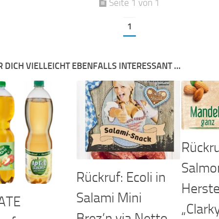
Seite 1 von 1
1
R DICH VIELLEICHT EBENFALLS INTERESSANT …
Rückru
Salmon
Rückruf: Ecoli in
Herstel
Salami Mini
ATE
„Clarky
Brez’n via Netto