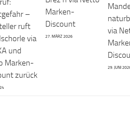
ruf:
Mande
Marken-
tgefahr –
naturb
Discount
eller ruft
via Ne
schorle via
27. MÄRZ 2026
Marke
KA und
Discou
o Marken-
29. JUNI 202
ount zurück
024