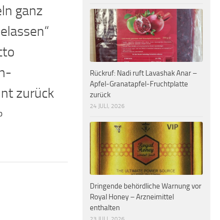
ln ganz
elassen“
tto
n-
Rückruf: Nadi ruft Lavashak Anar –
Apfel-Granatapfel-Fruchtplatte
nt zurück
zurück
24 JULI, 2026
0
Dringende behördliche Warnung vor
Royal Honey – Arzneimittel
enthalten
23 JULI, 2026