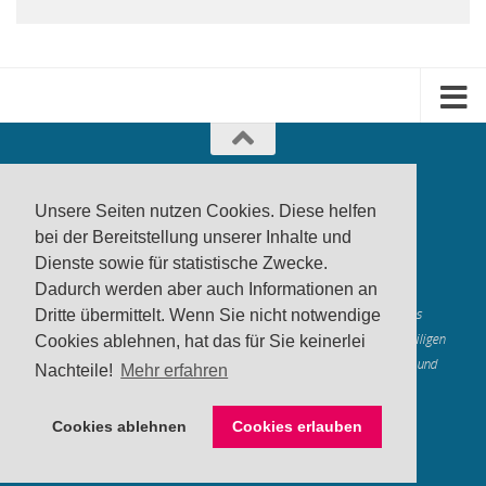
Unsere Seiten nutzen Cookies. Diese helfen
bei der Bereitstellung unserer Inhalte und
Dienste sowie für statistische Zwecke.
produktwarnung.eu
- 2007-2026
Dadurch werden aber auch Informationen an
Made in Gerstetten |
Medienzentrum Gerstetten
Alle genannten Marken, Warenzeichen und Logos innerhalb dieses
Dritte übermittelt. Wenn Sie nicht notwendige
Medienangebotes sind durch die Marken- und Urheberechte der jeweiligen
Cookies ablehnen, hat das für Sie keinerlei
Rechteinhaber geschützt, und dienen lediglich der Berichterstattung und
Nachteile!
Mehr erfahren
Verdeutlichung der hier veröffentlichten Inh
alte
Mastodon
Cookies ablehnen
Cookies erlauben