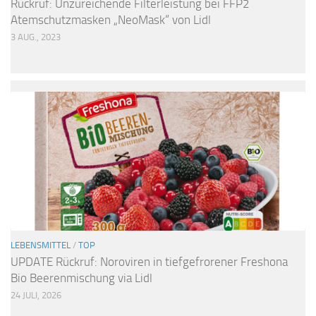
Rückruf: Unzureichende Filterleistung bei FFP2
Atemschutzmasken „NeoMask“ von Lidl
3 AUG., 2023
LEBENSMITTEL
/
TOP
UPDATE Rückruf: Noroviren in tiefgefrorener Freshona
Bio Beerenmischung via Lidl
24 JULI, 2026