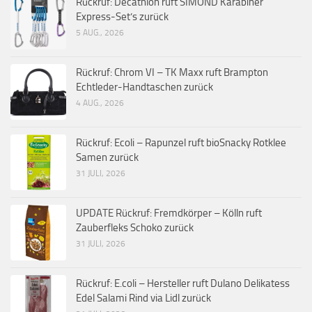
Rückruf: Decathlon ruft SIMOND Karabiner
Express-Set’s zurück
5 AUG., 2026
Rückruf: Chrom VI – TK Maxx ruft Brampton
Echtleder-Handtaschen zurück
4 AUG., 2026
Rückruf: Ecoli – Rapunzel ruft bioSnacky Rotklee
Samen zurück
31 JULI, 2026
UPDATE Rückruf: Fremdkörper – Kölln ruft
Zauberfleks Schoko zurück
31 JULI, 2026
Rückruf: E.coli – Hersteller ruft Dulano Delikatess
Edel Salami Rind via Lidl zurück