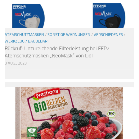
ATEMSCHUTZMASKEN
/
SONSTIGE WARNUNGEN
/
VERSCHIEDENES
/
WERKZEUG / BAUBEDARF
Rückruf: Unzureichende Filterleistung bei FFP2
Atemschutzmasken „NeoMask“ von Lidl
3 AUG., 2023