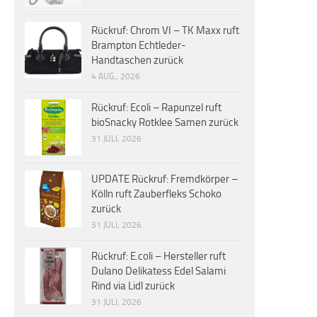
Rückruf: Chrom VI – TK Maxx ruft
Brampton Echtleder-
Handtaschen zurück
4 AUG., 2026
Rückruf: Ecoli – Rapunzel ruft
bioSnacky Rotklee Samen zurück
31 JULI, 2026
UPDATE Rückruf: Fremdkörper –
Kölln ruft Zauberfleks Schoko
zurück
31 JULI, 2026
Rückruf: E.coli – Hersteller ruft
Dulano Delikatess Edel Salami
Rind via Lidl zurück
31 JULI, 2026