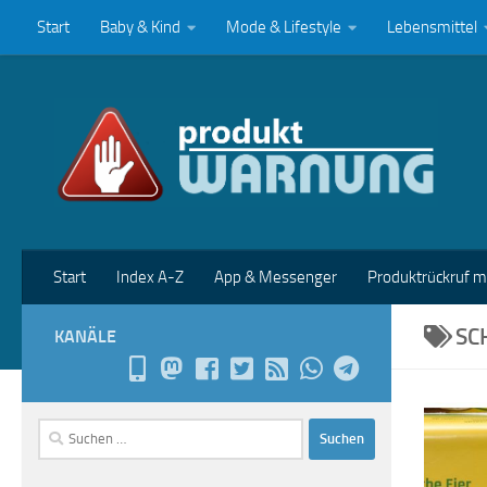
Start
Baby & Kind
Mode & Lifestyle
Lebensmittel
Zum Inhalt springen
Start
Index A-Z
App & Messenger
Produktrückruf 
SC
KANÄLE
Suchen
nach: