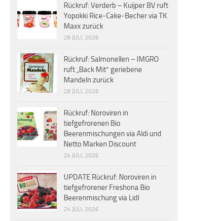
Rückruf: Verderb – Kuijper BV ruft
Yopokki Rice-Cake-Becher via TK
Maxx zurück
28 JULI, 2026
Rückruf: Salmonellen – IMGRO
ruft „Back Mit“ geriebene
Mandeln zurück
28 JULI, 2026
Rückruf: Noroviren in
tiefgefrorenen Bio
Beerenmischungen via Aldi und
Netto Marken Discount
24 JULI, 2026
UPDATE Rückruf: Noroviren in
tiefgefrorener Freshona Bio
Beerenmischung via Lidl
24 JULI, 2026