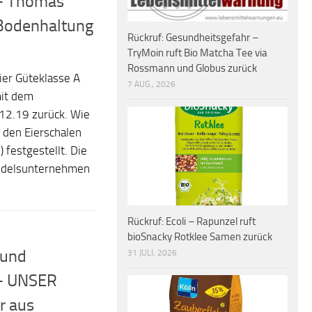
 – Thomas
 Bodenhaltung
Rückruf: Gesundheitsgefahr –
TryMoin ruft Bio Matcha Tee via
Rossmann und Globus zurück
ier Güteklasse A
7 AUG., 2026
mit dem
12.19 zurück. Wie
 den Eierschalen
 festgestellt. Die
andelsunternehmen
Rückruf: Ecoli – Rapunzel ruft
bioSnacky Rotklee Samen zurück
 und
31 JULI, 2026
 – UNSER
r aus