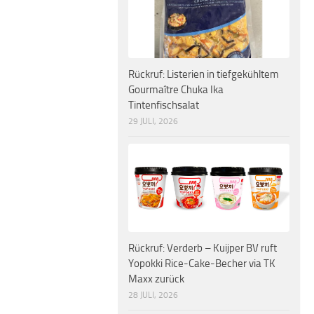
Rückruf: Listerien in tiefgekühltem
Gourmaître Chuka Ika
Tintenfischsalat
29 JULI, 2026
Rückruf: Verderb – Kuijper BV ruft
Yopokki Rice-Cake-Becher via TK
Maxx zurück
28 JULI, 2026