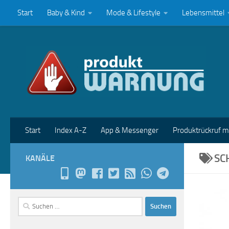
Start
Baby & Kind
Mode & Lifestyle
Lebensmittel
Zum Inhalt springen
Start
Index A-Z
App & Messenger
Produktrückruf 
SC
KANÄLE
Suchen
nach: