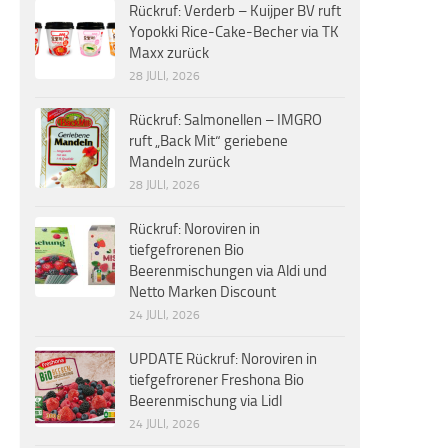
Rückruf: Verderb – Kuijper BV ruft
Yopokki Rice-Cake-Becher via TK
Maxx zurück
28 JULI, 2026
Rückruf: Salmonellen – IMGRO
ruft „Back Mit“ geriebene
Mandeln zurück
28 JULI, 2026
Rückruf: Noroviren in
tiefgefrorenen Bio
Beerenmischungen via Aldi und
Netto Marken Discount
24 JULI, 2026
UPDATE Rückruf: Noroviren in
tiefgefrorener Freshona Bio
Beerenmischung via Lidl
24 JULI, 2026