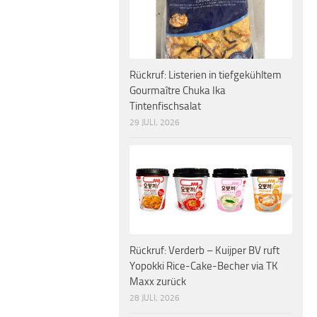
Rückruf: Listerien in tiefgekühltem
Gourmaître Chuka Ika
Tintenfischsalat
29 JULI, 2026
Rückruf: Verderb – Kuijper BV ruft
Yopokki Rice-Cake-Becher via TK
Maxx zurück
28 JULI, 2026