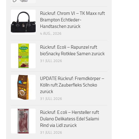
Rückruf: Chrom VI – TK Maxx ruft
Brampton Echtleder-
Handtaschen zurück
4 AUG., 2026
Rückruf: Ecoli – Rapunzel ruft
bioSnacky Rotklee Samen zurück
31 JULI, 2026
UPDATE Rückruf: Fremdkörper –
Kölln ruft Zauberfleks Schoko
zurück
31 JULI, 2026
Rückruf: E.coli – Hersteller ruft
Dulano Delikatess Edel Salami
Rind via Lidl zurück
31 JULI, 2026