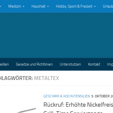
Medizin
Haushalt
Hobby, Sport & Freizeit
Urlau
melden
Gesetze und Richtlinien
Unterstützen
Kontakt
Im
HLAGWÖRTER:
METALTEX
GESCHIRR & KOCHUTENSILIEN
5. OKTOBER 
Rückruf: Erhöhte Nickelfrei