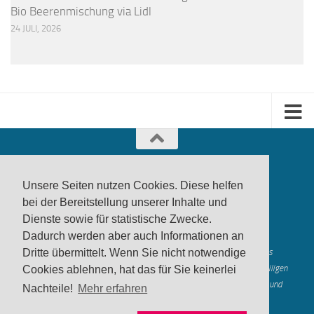
Bio Beerenmischung via Lidl
24 JULI, 2026
Unsere Seiten nutzen Cookies. Diese helfen
bei der Bereitstellung unserer Inhalte und
Dienste sowie für statistische Zwecke.
produktwarnung.eu
- 2007-2026
Dadurch werden aber auch Informationen an
Made in Gerstetten |
Medienzentrum Gerstetten
Alle genannten Marken, Warenzeichen und Logos innerhalb dieses
Dritte übermittelt. Wenn Sie nicht notwendige
Medienangebotes sind durch die Marken- und Urheberechte der jeweiligen
Cookies ablehnen, hat das für Sie keinerlei
Rechteinhaber geschützt, und dienen lediglich der Berichterstattung und
Nachteile!
Mehr erfahren
Verdeutlichung der hier veröffentlichten Inh
alte
Mastodon