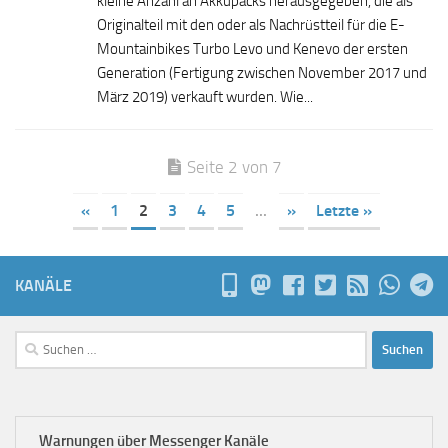
kleine Anzahl an Akkupacks herausgegeben, die als
Originalteil mit den oder als Nachrüstteil für die E-
Mountainbikes Turbo Levo und Kenevo der ersten
Generation (Fertigung zwischen November 2017 und
März 2019) verkauft wurden. Wie...
Seite 2 von 7
«
1
2
3
4
5
...
»
Letzte »
KANÄLE
Suchen
nach:
Warnungen über Messenger Kanäle