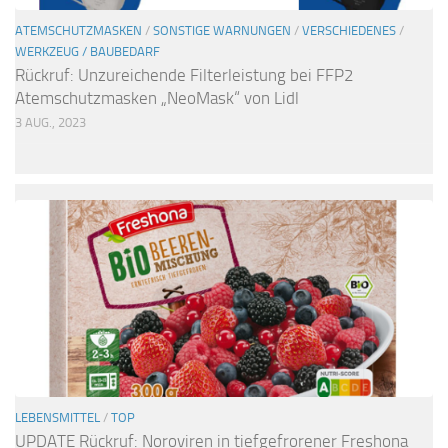
ATEMSCHUTZMASKEN
/
SONSTIGE WARNUNGEN
/
VERSCHIEDENES
/
WERKZEUG / BAUBEDARF
Rückruf: Unzureichende Filterleistung bei FFP2
Atemschutzmasken „NeoMask“ von Lidl
3 AUG., 2023
LEBENSMITTEL
/
TOP
UPDATE Rückruf: Noroviren in tiefgefrorener Freshona