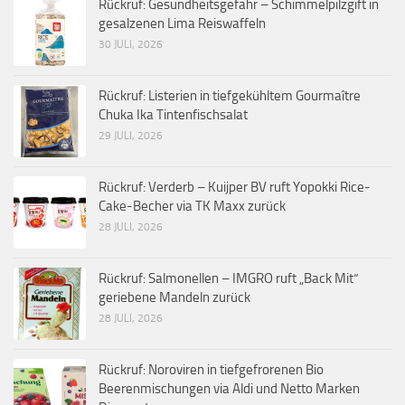
Rückruf: Gesundheitsgefahr – Schimmelpilzgift in
gesalzenen Lima Reiswaffeln
30 JULI, 2026
Rückruf: Listerien in tiefgekühltem Gourmaître
Chuka Ika Tintenfischsalat
29 JULI, 2026
Rückruf: Verderb – Kuijper BV ruft Yopokki Rice-
Cake-Becher via TK Maxx zurück
28 JULI, 2026
Rückruf: Salmonellen – IMGRO ruft „Back Mit“
geriebene Mandeln zurück
28 JULI, 2026
Rückruf: Noroviren in tiefgefrorenen Bio
Beerenmischungen via Aldi und Netto Marken