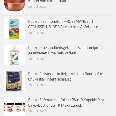
Kupfer von Falk Culinair
30 JULI, 2026
Rückruf: Salmonellen – ROSSMANN ruft
GENUSSPLUS KIDS Fruchtchips Apfel zurück
30 JULI, 2026
Rückruf: Gesundheitsgefahr – Schimmelpilzgift in
gesalzenen Lima Reiswaffeln
30 JULI, 2026
Rückruf: Listerien in tiefgekühltem Gourmaître
Chuka Ika Tintenfischsalat
29 JULI, 2026
Rückruf: Verderb – Kuijper BV ruft Yopokki Rice-
Cake-Becher via TK Maxx zurück
28 JULI, 2026