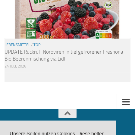
LEBENSMITTEL
/
TOP
UPDATE Rückruf: Noroviren in tiefgefrorener Freshona
Bio Beerenmischung via Lidl
24 JULI, 2026
Unsere Seiten nutzen Cookies. Diese helfen