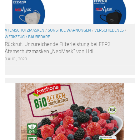
ATEMSCHUTZMASKEN
/
SONSTIGE WARNUNGEN
/
VERSCHIEDENES
/
WERKZEUG / BAUBEDARF
Rückruf: Unzureichende Filterleistung bei FFP2
Atemschutzmasken „NeoMask“ von Lidl
3 AUG., 2023