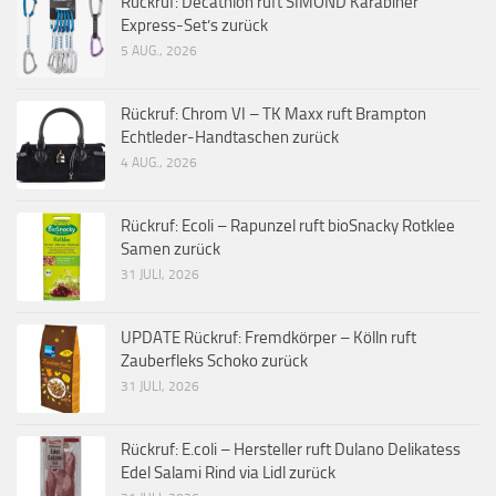
Rückruf: Decathlon ruft SIMOND Karabiner
Express-Set’s zurück
5 AUG., 2026
Rückruf: Chrom VI – TK Maxx ruft Brampton
Echtleder-Handtaschen zurück
4 AUG., 2026
Rückruf: Ecoli – Rapunzel ruft bioSnacky Rotklee
Samen zurück
31 JULI, 2026
UPDATE Rückruf: Fremdkörper – Kölln ruft
Zauberfleks Schoko zurück
31 JULI, 2026
Rückruf: E.coli – Hersteller ruft Dulano Delikatess
Edel Salami Rind via Lidl zurück