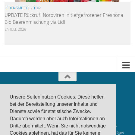
LEBENSMITTEL
/
TOP
UPDATE Rückruf: Noroviren in tiefgefrorener Freshona
Bio Beerenmischung via Lidl
24 JULI, 2026
Unsere Seiten nutzen Cookies. Diese helfen
bei der Bereitstellung unserer Inhalte und
Dienste sowie für statistische Zwecke.
produktwarnung.eu
- 2007-2026
Dadurch werden aber auch Informationen an
Made in Gerstetten |
Medienzentrum Gerstetten
Alle genannten Marken, Warenzeichen und Logos innerhalb dieses
Dritte übermittelt. Wenn Sie nicht notwendige
Medienangebotes sind durch die Marken- und Urheberechte der jeweiligen
Cookies ablehnen, hat das für Sie keinerlei