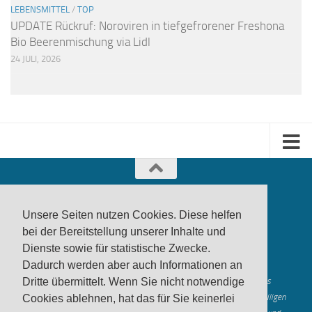
LEBENSMITTEL
/
TOP
UPDATE Rückruf: Noroviren in tiefgefrorener Freshona
Bio Beerenmischung via Lidl
24 JULI, 2026
Unsere Seiten nutzen Cookies. Diese helfen
bei der Bereitstellung unserer Inhalte und
Dienste sowie für statistische Zwecke.
produktwarnung.eu
- 2007-2026
Dadurch werden aber auch Informationen an
Made in Gerstetten |
Medienzentrum Gerstetten
Alle genannten Marken, Warenzeichen und Logos innerhalb dieses
Dritte übermittelt. Wenn Sie nicht notwendige
Medienangebotes sind durch die Marken- und Urheberechte der jeweiligen
Cookies ablehnen, hat das für Sie keinerlei