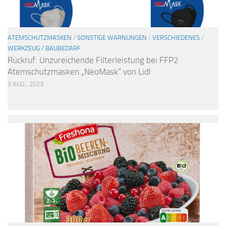
ATEMSCHUTZMASKEN
/
SONSTIGE WARNUNGEN
/
VERSCHIEDENES
/
WERKZEUG / BAUBEDARF
Rückruf: Unzureichende Filterleistung bei FFP2
Atemschutzmasken „NeoMask“ von Lidl
3 AUG., 2023