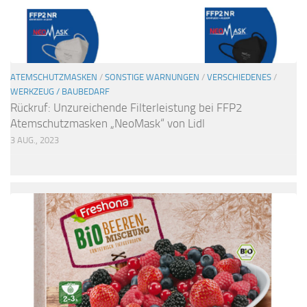
ATEMSCHUTZMASKEN
/
SONSTIGE WARNUNGEN
/
VERSCHIEDENES
/
WERKZEUG / BAUBEDARF
Rückruf: Unzureichende Filterleistung bei FFP2
Atemschutzmasken „NeoMask“ von Lidl
3 AUG., 2023