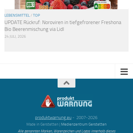
LEBENSMITTEL
/
TOP
UPDATE Rückruf: Noroviren in tiefgefrorener Freshona
Bio Beerenmischung via Lidl
24 JULI, 2026
produktwarnung.eu
- 2007-2026
Made in Gerstetten |
Medienzentrum Gerstetten
Alle genannten Marken, Warenzeichen und Logos innerhalb dieses