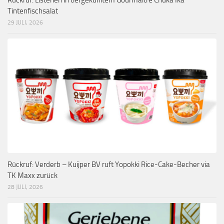
Rückruf: Listerien in tiefgekühltem Gourmaître Chuka Ika
Tintenfischsalat
29 JULI, 2026
Rückruf: Verderb – Kuijper BV ruft Yopokki Rice-Cake-Becher via
TK Maxx zurück
28 JULI, 2026