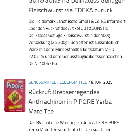
GUT&GÜNSTIG Delikatess Geflügel-
Fleischwurst via EDEKA zurück
Die Heidemark Landfrische GmbH & Co. KG informiert
über den Rückruf des Artikel GUT&GÜNSTIG
Delikatess Geflügel-Fleischwurst in der 400g
Verpackung (2 x 200g). Betroffen ist ausschließlich
Ware mit dem Mindesthaltbarkeitsdatum MHD
22.07.25 und dem Genusstauglichkeitskennzeichen
DE NI 10067 EG...
GENUSSMITTEL
/
LEBENSMITTEL
18. JUNI 2025
Rückruf: Krebserregendes
Anthrachinon in PIPORE Yerba
Mate Tee
Das BVL hat eine Warnung zu dem Artikel PIPORE
Yerba Mate Tee veröffentlicht. Den spärlichen