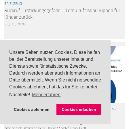
SPIELZEUG
Rückruf: Erstickungsgefahr – Temu ruft Mini Puppen für
Kinder zurück
23 JULI, 2026
Unsere Seiten nutzen Cookies. Diese helfen
bei der Bereitstellung unserer Inhalte und
Dienste sowie für statistische Zwecke.
Dadurch werden aber auch Informationen an
Dritte übermittelt. Wenn Sie nicht notwendige
Cookies ablehnen, hat das für Sie keinerlei
Nachteile!
Mehr erfahren
ATEMSCHUTZMASKEN
/
SONSTIGE WARNUNGEN
/
VERSCHIEDENES
/
Cookies ablehnen
Cookies erlauben
WERKZEUG / BAUBEDARF
Rückruf: Unzureichende Filterleistung bei FFP2
Atemschutzmasken „NeoMask“ von Lidl