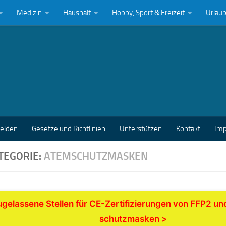
Medizin
Haushalt
Hobby, Sport & Freizeit
Urlau
melden
Gesetze und Richtlinien
Unterstützen
Kontakt
Im
TEGORIE:
ATEMSCHUTZMASKEN
gelassene Stellen für CE-Zertifizierungen von FFP2 u
schutzmasken >