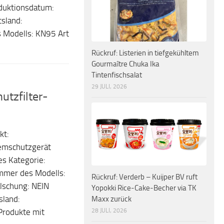
duktionsdatum:
sland:
 Modells: KN95 Art
Rückruf: Listerien in tiefgekühltem
Gourmaître Chuka Ika
Tintenfischsalat
29 JULI, 2026
tzfilter-
kt:
temschutzgerät
es Kategorie:
mmer des Modells:
Rückruf: Verderb – Kuijper BV ruft
lschung: NEIN
Yopokki Rice-Cake-Becher via TK
land:
Maxx zurück
28 JULI, 2026
Produkte mit