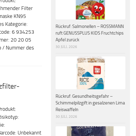
rodukt:
ehmender Filter
smaske KN95
es Kategorie:
Rückruf: Salmonellen – ROSSMANN
rcode: 6 934253
ruft GENUSSPLUS KIDS Fruchtchips
Apfel zurück
mer: 20 20 05
30 JULI, 2026
yp / Nummer des
ilter-
Rückruf: Gesundheitsgefahr –
Schimmelpilzgift in gesalzenen Lima
rodukt:
Reiswaffeln
isikotyp:
30 JULI, 2026
ie:
Barcode: Unbekannt