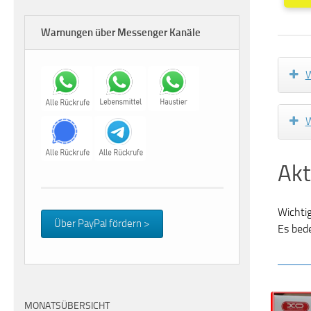
Warnungen über Messenger Kanäle
W
W
Akt
Wichti
Über PayPal fördern >
Es bed
MONATSÜBERSICHT