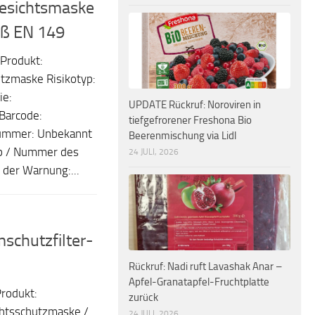
gesichtsmaske
ß EN 149
Produkt:
tzmaske Risikotyp:
ie:
UPDATE Rückruf: Noroviren in
Barcode:
tiefgefrorener Freshona Bio
nummer: Unbekannt
Beerenmischung via Lidl
yp / Nummer des
24 JULI, 2026
 der Warnung:...
schutzfilter-
Rückruf: Nadi ruft Lavashak Anar –
Apfel-Granatapfel-Fruchtplatte
rodukt:
zurück
chtsschutzmaske /
24 JULI, 2026