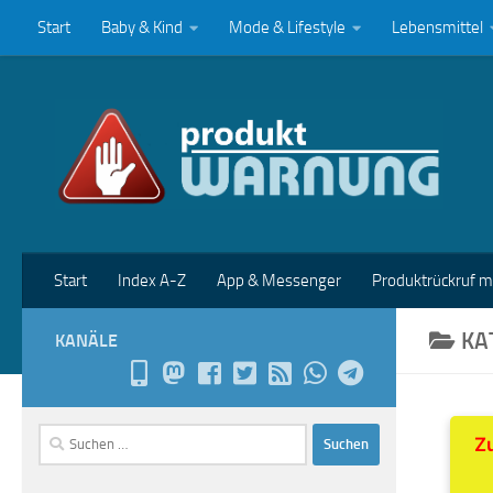
Start
Baby & Kind
Mode & Lifestyle
Lebensmittel
Zum Inhalt springen
Start
Index A-Z
App & Messenger
Produktrückruf 
KA
KANÄLE
Suchen
Zu
nach: