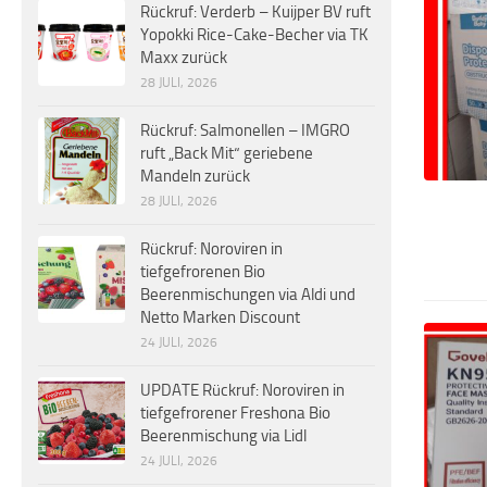
Rückruf: Verderb – Kuijper BV ruft
Yopokki Rice-Cake-Becher via TK
Maxx zurück
28 JULI, 2026
Rückruf: Salmonellen – IMGRO
ruft „Back Mit“ geriebene
Mandeln zurück
28 JULI, 2026
Rückruf: Noroviren in
tiefgefrorenen Bio
Beerenmischungen via Aldi und
Netto Marken Discount
24 JULI, 2026
UPDATE Rückruf: Noroviren in
tiefgefrorener Freshona Bio
Beerenmischung via Lidl
24 JULI, 2026