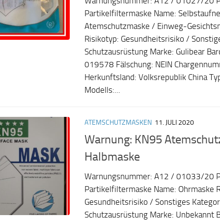
Warnungsnummer: A12 / 01027/20 P
Partikelfiltermaske Name: Selbstaufn
Atemschutzmaske / Einweg-Gesicht
Risikotyp: Gesundheitsrisiko / Sonstig
Schutzausrüstung Marke: Gulibear Ba
019578 Fälschung: NEIN Chargennum
Herkunftsland: Volksrepublik China T
Modells:...
ATEMSCHUTZMASKEN
11. JULI 2020
Warnung: KN95 Atemschutzf
Halbmaske
Warnungsnummer: A12 / 01033/20 P
Partikelfiltermaske Name: Ohrmaske R
Gesundheitsrisiko / Sonstiges Kategor
Schutzausrüstung Marke: Unbekannt 