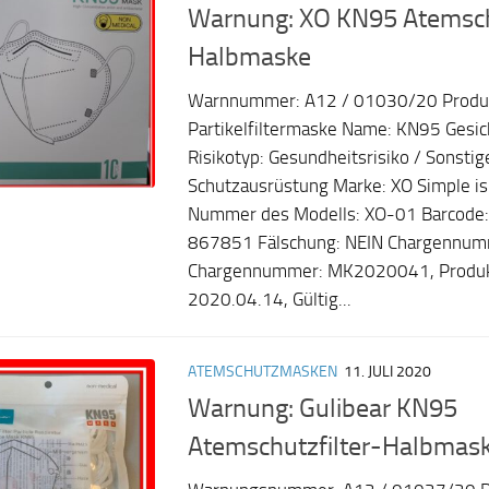
Warnung: XO KN95 Atemschu
Halbmaske
Warnnummer: A12 / 01030/20 Produ
Partikelfiltermaske Name: KN95 Gesi
Risikotyp: Gesundheitsrisiko / Sonstig
Schutzausrüstung Marke: XO Simple is
Nummer des Modells: XO-01 Barcode
867851 Fälschung: NEIN Chargennum
Chargennummer: MK2020041, Produk
2020.04.14, Gültig...
ATEMSCHUTZMASKEN
11. JULI 2020
Warnung: Gulibear KN95
Atemschutzfilter-Halbmas