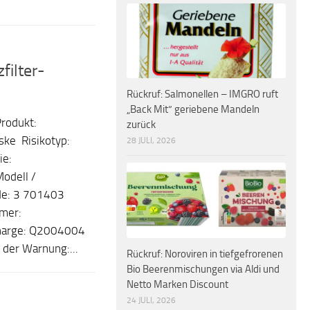
ilter-
Rückruf: Salmonellen – IMGRO ruft
„Back Mit“ geriebene Mandeln
rodukt:
zurück
ske Risikotyp:
28 JULI, 2026
ie:
odell /
de: 3 701403
mer:
harge: Q2004004
 der Warnung:...
Rückruf: Noroviren in tiefgefrorenen
Bio Beerenmischungen via Aldi und
Netto Marken Discount
24 JULI, 2026