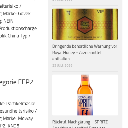
tsrisiko /
g Marke: Govek
: NEIN
Produktionscharge:
lik China Typ /
Dringende behördliche Warnung vor
Royal Honey – Arzneimittel
enthalten
23 JULI, 2026
egorie FFP2
t: Partikelmaske
sundheitsrisiko /
ng Marke: Moway
Rückruf: Nachgärung – SPRITZ
FP2, KN95-