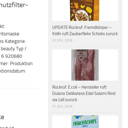
tzfilter-
kt:
UPDATE Rückruf: Fremdkörper –
Kölln ruft Zauberfleks Schoko zurück
chtsmaske
31 JULI, 2026
es Kategorie:
 beauty Typ /
: 6 920680
mer: Produktion
tionsdatum:
Rückruf: E.coli – Hersteller ruft
Dulano Delikatess Edel Salami Rind
via Lidl zurück
31 JULI, 2026
ke