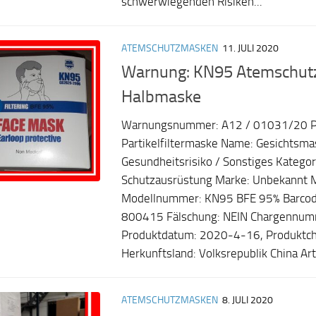
schwerwiegenden Risiken...
ATEMSCHUTZMASKEN
11. JULI 2020
Warnung: KN95 Atemschutzf
Halbmaske
Warnungsnummer: A12 / 01031/20 P
Partikelfiltermaske Name: Gesichtsma
Gesundheitsrisiko / Sonstiges Kategor
Schutzausrüstung Marke: Unbekannt M
Modellnummer: KN95 BFE 95% Barco
800415 Fälschung: NEIN Chargennum
Produktdatum: 2020-4-16, Produktc
Herkunftsland: Volksrepublik China Art
ATEMSCHUTZMASKEN
8. JULI 2020