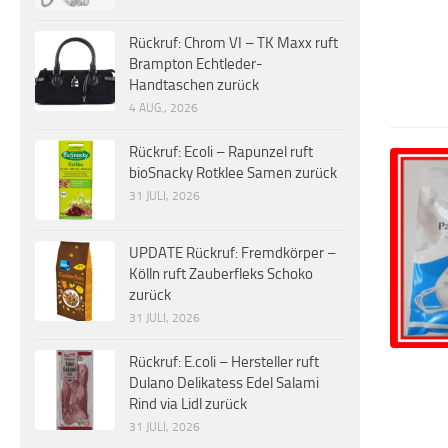
Rückruf: Chrom VI – TK Maxx ruft
Brampton Echtleder-
Handtaschen zurück
4 AUG., 2026
Rückruf: Ecoli – Rapunzel ruft
bioSnacky Rotklee Samen zurück
31 JULI, 2026
UPDATE Rückruf: Fremdkörper –
Kölln ruft Zauberfleks Schoko
zurück
31 JULI, 2026
Rückruf: E.coli – Hersteller ruft
Dulano Delikatess Edel Salami
Rind via Lidl zurück
31 JULI, 2026