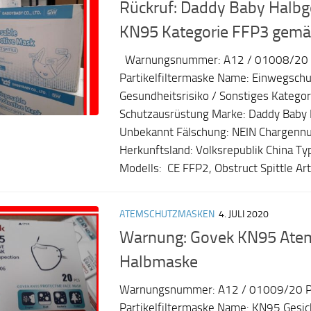
Rückruf: Daddy Baby Halb
KN95 Kategorie FFP3 gemä
Warnungsnummer: A12 / 01008/20 
Partikelfiltermaske Name: Einwegschu
Gesundheitsrisiko / Sonstiges Kategor
Schutzausrüstung Marke: Daddy Baby 
Unbekannt Fälschung: NEIN Chargen
Herkunftsland: Volksrepublik China T
Modells: CE FFP2, Obstruct Spittle Art
ATEMSCHUTZMASKEN
4. JULI 2020
Warnung: Govek KN95 Atem
Halbmaske
Warnungsnummer: A12 / 01009/20 P
Partikelfiltermaske Name: KN95 Gesi