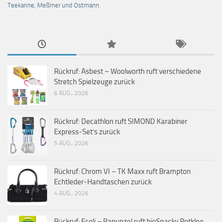
Teekanne, Meßmer und Ostmann.
Rückruf: Asbest – Woolworth ruft verschiedene
Stretch Spielzeuge zurück
6 AUG., 2026
Rückruf: Decathlon ruft SIMOND Karabiner
Express-Set’s zurück
5 AUG., 2026
Rückruf: Chrom VI – TK Maxx ruft Brampton
Echtleder-Handtaschen zurück
4 AUG., 2026
Rückruf: Ecoli – Rapunzel ruft bioSnacky Rotklee